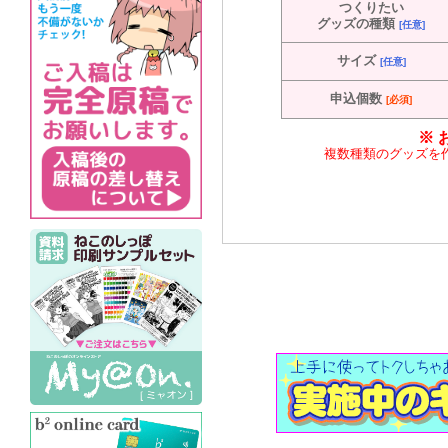
つくりたい
グッズの種類
[任意]
サイズ
[任意]
申込個数
[必須]
※ 
複数種類のグッズを