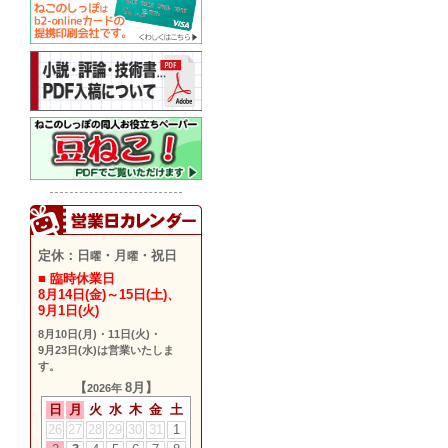
定休：日
・月
・祝日
曜
曜
■ 臨時休業日
8月14日(金)～15日(土)
、
9月1日(火)
8月10日(月)
・
11日(火)
・
9月23日(水)
は営業いたしま
す。
【
8月】
2026年
日
月
火
水
木
金
土
26
27
28
29
30
31
1