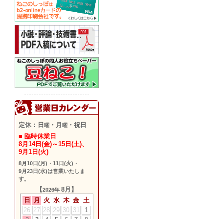
定休：日
・月
・祝日
曜
曜
■ 臨時休業日
8月14日(金)～15日(土)
、
9月1日(火)
8月10日(月)
・
11日(火)
・
9月23日(水)
は営業いたしま
す。
【
8月】
2026年
日
月
火
水
木
金
土
26
27
28
29
30
31
1