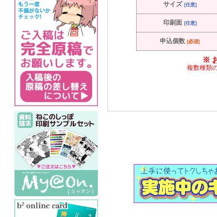
サイズ
[任意]
印刷面
[任意]
申込個数
[必須]
※ 
複数種類