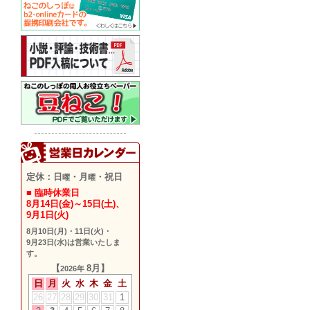
定休：日
・月
・祝日
曜
曜
■ 臨時休業日
8月14日(金)～15日(土)
、
9月1日(火)
8月10日(月)
・
11日(火)
・
9月23日(水)
は営業いたしま
す。
【
8月】
2026年
日
月
火
水
木
金
土
26
27
28
29
30
31
1