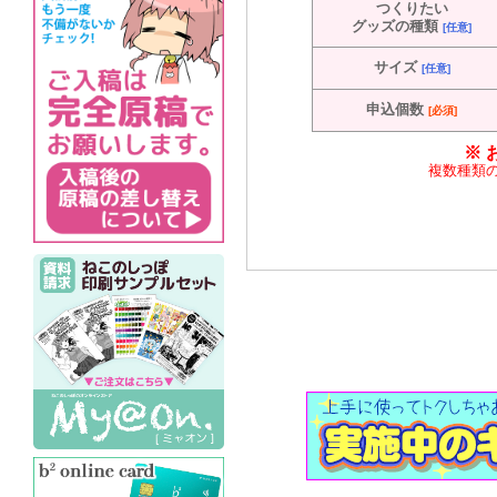
つくりたい
グッズの種類
[任意]
サイズ
[任意]
申込個数
[必須]
※ 
複数種類