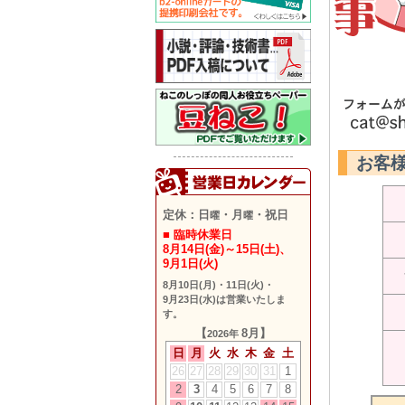
お客
定休：日
・月
・祝日
曜
曜
■ 臨時休業日
8月14日(金)～15日(土)
、
9月1日(火)
8月10日(月)
・
11日(火)
・
9月23日(水)
は営業いたしま
す。
【
8月】
2026年
日
月
火
水
木
金
土
26
27
28
29
30
31
1
2
3
4
5
6
7
8