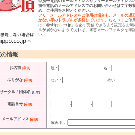
◎携帯電話のメールアドレスやフリーメールアドレス
携帯電話のメールアドレスでのお問い合わせは文字数
め、ご使用をお控えください。
フリーメールアドレスをご使用の場合も、メールの遅
かない等のトラブルが多発しています。
なるべくご使
は『@shippo.co.jp』を必ず受信できるよう設定
ルが届かないようであれば、迷惑メールフォルダを確
い。
様の情報
お名前
姓：
名：
[必須]
ふりがな
せい：
めい：
[必須]
サークル / 団体名
[任意]
電話番号
-
-
[必須]
メールアドレス
[必須]
確認用：