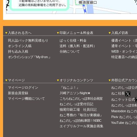
入稿される方へ
印刷メニュー＆料金表
入稿〆切表
同人誌パック無料見積もり
ぱっく仕様・料金
優遇イベント（
オンライン入稿
送料（搬入料・配送料）
通常イベント・
持ち込み入稿
分納について
WEB・オンライ
オンラインショップ
『My＠on.』
特定書店への納
マイページ
オリジナルコンテンツ
外部公式アカウ
マイページログイン
『ねこぷ！』
ねこのしっぽ公
新規会員登録
川崎アニソンNight★
ねこ社長
マイページ機能について
こちらねこのしっぽ本社企画室
ねこケット公式
ねこのしっぽ受付日記
ねこのしっぽ自
猫尾印刷工場 社員日記
Mastodon ね
ねこ専務の『毎日が東横線』
Pixiv ねこのしっ
ねこのしっぽ自転車部！NSBC
YouTube ねこの
エイプリルフール実施企画集