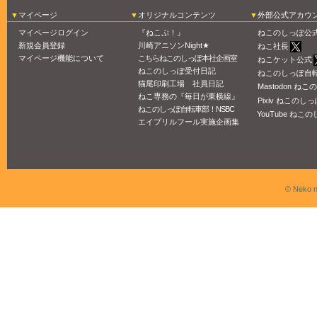
マイページ
オリジナルコンテンツ
外部公式アカウ
マイページログイン
『ねこぷ！』
ねこのしっぽ公
新規会員登録
川崎アニソンNight★
ねこ社長
マイページ機能について
こちらねこのしっぽ本社企画室
ねこケット公式
ねこのしっぽ受付日記
ねこのしっぽ自
猫尾印刷工場 社員日記
Mastodon ね
ねこ専務の『毎日が東横線』
Pixiv ねこのしっ
ねこのしっぽ自転車部！NSBC
YouTube ねこの
エイプリルフール実施企画集
© Neko n