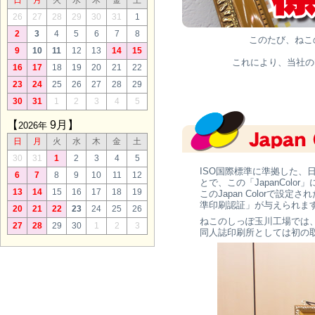
日
月
火
水
木
金
土
26
27
28
29
30
31
1
2
3
4
5
6
7
8
このたび、ねこの
9
10
11
12
13
14
15
これにより、当社の
16
17
18
19
20
21
22
23
24
25
26
27
28
29
30
31
1
2
3
4
5
【
9月】
2026年
日
月
火
水
木
金
土
30
31
1
2
3
4
5
ISO国際標準に準拠した
6
7
8
9
10
11
12
とで、この「JapanCo
13
14
15
16
17
18
19
このJapan Colorで
準印刷認証」が与えられま
20
21
22
23
24
25
26
ねこのしっぽ玉川工場では、20
27
28
29
30
1
2
3
同人誌印刷所としては初の