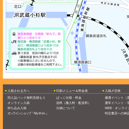
入稿される方へ
印刷メニュー＆料金表
入稿〆切表
同人誌パック無料見積もり
ぱっく仕様・料金
優遇イベント（
オンライン入稿
送料（搬入料・配送料）
通常イベント・
持ち込み入稿
分納について
WEB・オンライ
オンラインショップ
『My＠on.』
特定書店への納