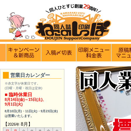
【営業日・休業日のお知らせ】
8月
実施中のキャンペーン
入稿〆切情報 優遇イベント
印刷メニュ
営業日カレンダー
※赤文字が休業日です。
(日曜・月曜・祝日は定休)
■ 臨時休業日
8月14日(金)～15日(土)
、
9月1日(火)
8月10日(月)
・
11日(火)
・
9月23日(水)
は営業いたします。
【
8月】
2026年