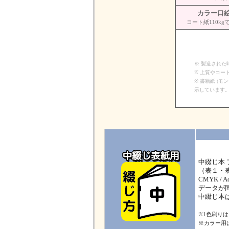
カラー口
コート紙110kg
※ 製造され
※ 上質やコ
※ 書籍紙 (
示しています
中綴じ本
（表１・
CMYK /
データが
中綴じ本
※1色刷り
※カラー用は3