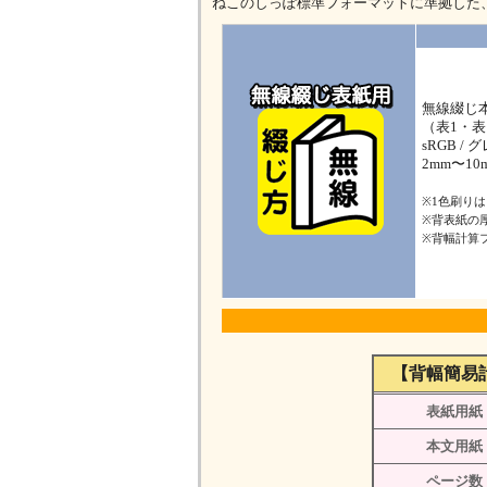
ねこのしっぽ標準フォーマットに準拠した
無線綴じ
（表1・表
sRGB 
2mm〜1
※1色刷り
※背表紙の
※背幅計算
【背幅簡易
表紙用紙
本文用紙
ページ数