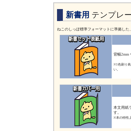
新書用
テンプレ
ねこのしっぽ標準フォーマットに準拠した、新書
背幅2mm
※1色刷り
い。
本文用紙
す。
※本の特性