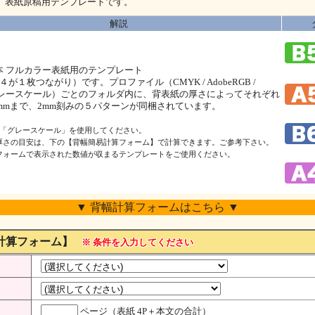
、表紙原稿用テンプレートです。
解説
本 フルカラー表紙用のテンプレート
４が１枚つながり）です。プロファイル（CMYK / AdobeRGB /
/ グレースケール）ごとのフォルダ内に、背表紙の厚さによってそれぞれ
0mmまで、2mm刻みの５パターンが同梱されています。
は「グレースケール」を使用してください。
厚さの目安は、下の【背幅簡易計算フォーム】で計算できます。ご参考下さい。
フォームで表示された数値が収まるテンプレートをご使用ください。
▼ 背幅計算フォームはこちら ▼
計算フォーム】
※ 条件を入力してください
ページ（表紙 4P＋本文の合計）