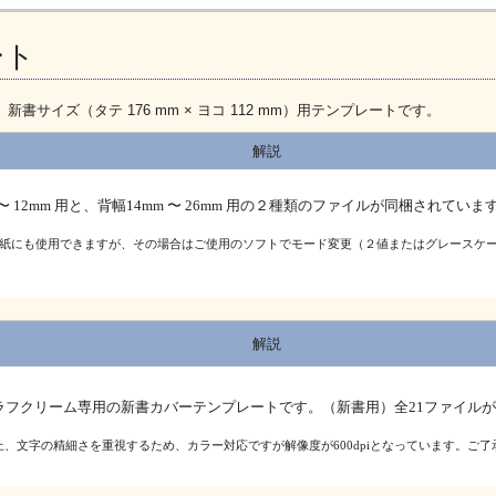
ート
サイズ（タテ 176 mm × ヨコ 112 mm）用テンプレートです。
解説
 〜 12mm 用と、背幅14mm 〜 26mm 用の２種類のファイルが同梱されていま
表紙にも使用できますが、その場合はご使用のソフトでモード変更（２値またはグレースケ
解説
ラフクリーム専用の新書カバーテンプレートです。（新書用）全21ファイル
上、文字の精細さを重視するため、カラー対応ですが解像度が600dpiとなっています。ご