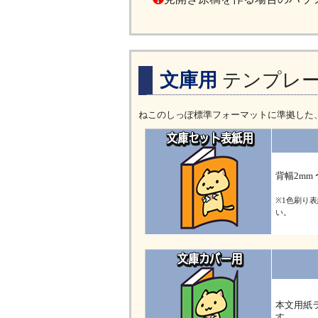
文庫用
テンプレ
ねこのしっぽ標準フォーマットに準拠した、文庫
背幅2mm
※1色刷り
い。
本文用紙
す。