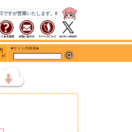
いたします。8月14日(金)・15日(土)はコミケ搬入とその準備の
ト
初めての方 ご利用ガイド
■サイト内検索■