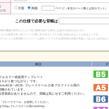
絵
片面
両面
ページ
（本文のページ数とは別カウント）
で計算
この仕様で必要な背幅は
た時期や機械の特性などにより同じ銘柄の紙でも厚みには多少の誤差があります。
ートなどの密度の高い紙でページの薄い本を作るとプラス側に誤差が出ることがあるようです。
モンテシオン) と文庫用紙 (ラフクリーム琥珀) とタブロ-FSは製本時の圧縮を考慮してあらかじめ5%ほ
。
解説
ダ
 フルカラー表紙用テンプレート
表４が１枚つながり）です。
 AdobeRGB / sRGB / グレースケール の各プロファイル用の
同梱されています。
は背表紙がありませんので、背幅は気にせずご利用ください。
は「グレースケール」を使用してください。
50dpi グレースケール用のみ600dpi