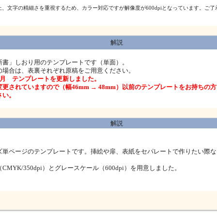
上、文字の精細さを重視するため、カラー対応ですが解像度が600dpiとなっています。ご
解説
新書」しおり用のテンプレートです（単面）。
の場合は、表裏それぞれ原稿をご用意ください。
年5月 テンプレートを更新しました。
更されていますので（幅46mm → 48mm）以前のテンプレートをお持ちの
さい。
解説
ズ単ページのテンプレートです。挿絵や扉、表紙をセパレートで作りたい際な
CMYK/350dpi）とグレースケール（600dpi）を用意しました。