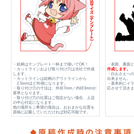
・絵柄はテンプレート一杯まで描いてOK！
・表面、裏面
・カットラインおよび取り付け穴は当社で作成
作成します。
します。
・白おさえへ
・カットラインは絵柄のアウトラインから
出来ません。
2.5mmほど外側になります。
・基本的にイ
・取り付け穴の寸法は、外径7mm／内径3mmが
応させて頂き
基準となります。
・取り付け穴の位置はご指定がない場合、上辺
の中心付近になります。
他の場所をご希望の場合は、おおまかな位置を
原稿に記載していただければ対応可能です。