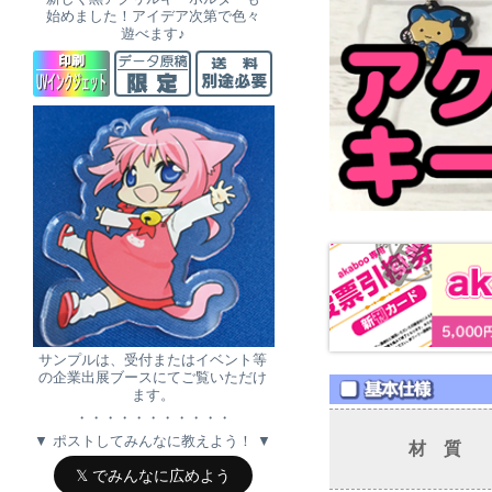
始めました！アイデア次第で色々
遊べます♪
サンプルは、受付またはイベント等
の企業出展ブースにてご覧いただけ
ます。
・・・・・・・・・・・
▼ ポストしてみんなに教えよう！ ▼
材 質
𝕏 でみんなに広めよう