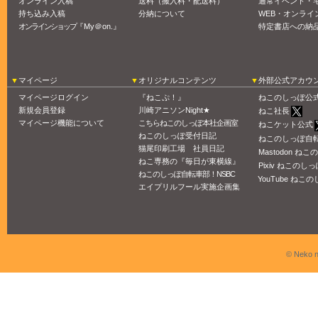
オンライン入稿
送料（搬入料・配送料）
通常イベント・
持ち込み入稿
分納について
WEB・オンライ
オンラインショップ
『My＠on.』
特定書店への納
マイページ
オリジナルコンテンツ
外部公式アカウ
マイページログイン
『ねこぷ！』
ねこのしっぽ公
新規会員登録
川崎アニソンNight★
ねこ社長
マイページ機能について
こちらねこのしっぽ本社企画室
ねこケット公式
ねこのしっぽ受付日記
ねこのしっぽ自
猫尾印刷工場 社員日記
Mastodon ね
ねこ専務の『毎日が東横線』
Pixiv ねこのしっ
ねこのしっぽ自転車部！NSBC
YouTube ねこの
エイプリルフール実施企画集
© Neko n