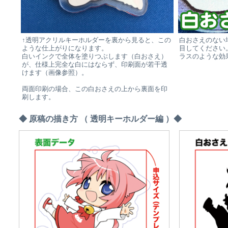
↑透明アクリルキーホルダーを裏から見ると、この
白おさえのない
ような仕上がりになります。
目してください
白いインクで全体を塗りつぶします（白おさえ）
ラスのような効
が、仕様上完全な白にはならず、印刷面が若干透
けます（画像参照）。
両面印刷の場合、この白おさえの上から裏面を印
刷します。
◆ 原稿の描き方 （ 透明キーホルダー編 ）◆