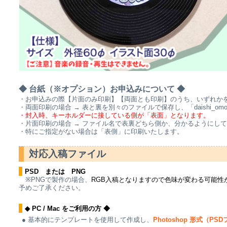
◆ 台紙（※オプション）お申込みについて ◆
・お申込みの際【片面のみ印刷】【両面とも印刷】のうち、いずれか
・両面印刷の場合 → 表と裏を別々のファイルで保存し、「daishi_omot
・封入時、キーホルダーに接している側が「表面」となります。
・片面印刷の場合 → ファイル名で表裏どちら側か、分かるようにして下さい。例）「d
・特にご指定がない場合は「表側」に印刷いたします。
対応入稿ファイル
PSD または PNG
※PNGで製作の場合、
RGB入稿となりますので色味が変わる可能性
予めご了承ください。
◆ PC / Mac をご利用の方 ◆
● 基本的にテンプレートを使用して作成し、
Photoshop 形式（PS