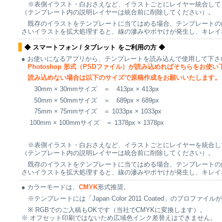
※表側イラスト・白おさえなど、イラストごとにレイヤー統合して
（テンプレート内の説明レイヤーは統合前に削除してください）。
既存のイラストをテンプレートに当てはめる場合、テンプレートの
さいイラストを拡大処理すると、線の滲みやボヤけが発生し、キレイ
◆ スマートフォン / タブレット をご利用の方 ◆
● お使いになるアプリから、テンプレートを読み込んで使用して下さ
Photoshop 形式（PSDファイル）が読み込めればそちらをお使い
読み込めない場合は以下のサイズで原稿作成をお願いいたします。
30mm × 30mmサイズ ＝ 413px × 413px
50mm × 50mmサイズ ＝ 689px × 689px
75mm × 75mmサイズ ＝ 1033px × 1033px
100mm × 100mmサイズ ＝ 1378px × 1378px
※表側イラスト・白おさえなど、イラストごとにレイヤーを統合し
（テンプレート内の説明レイヤーは統合前に削除してください）。
既存のイラストをテンプレートに当てはめる場合、テンプレートの
さいイラストを拡大処理すると、線の滲みやボヤけが発生し、キレイ
● カラーモードは、
CMYK
形式推奨。
※テンプレートには「Japan Color 2011 Coated」のプロファ
※ RGBでのご入稿もOKです（当社でCMYKに変換します）。
※ オフセット印刷ではないため広域色インク差替えはできません。