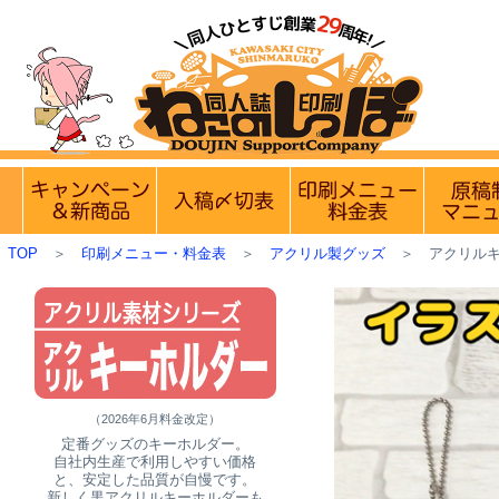
らせ】
8月9日(日)は定休日です。8月10日(月)は月曜日です
実施中のキャンペーン
入稿〆切情報 優遇イベント
印刷メニュ
TOP
＞
印刷メニュー・料金表
＞
アクリル製グッズ
＞
アクリル
（2026年6月料金改定）
定番グッズのキーホルダー。
自社内生産で利用しやすい価格
と、安定した品質が自慢です。
新しく黒アクリルキーホルダーも