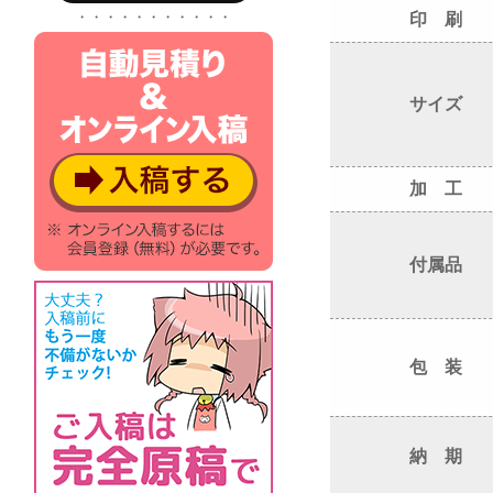
・・・・・・・・・・・
印 刷
サイズ
加 工
付属品
包 装
納 期