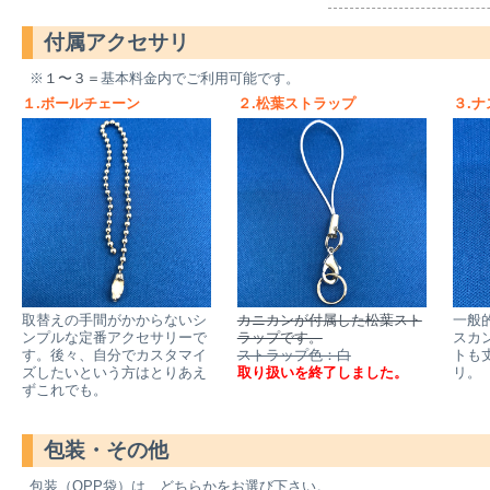
付属アクセサリ
※
１〜３＝
基本料金内でご利用可能です。
１.ボールチェーン
２.松葉ストラップ
３.
取替えの手間がかからないシ
カニカンが付属した松葉スト
一般
ンプルな定番アクセサリーで
ラップです。
スカ
す。後々、自分でカスタマイ
ストラップ色：白
トも
ズしたいという方はとりあえ
取り扱いを終了しました。
リ。
ずこれでも。
包装・その他
包装（OPP袋）は、どちらかをお選び下さい。