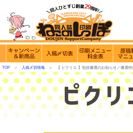
【営業日・休業日のお知らせ】
8月9日(日
実施中のキャンペーン
入稿〆切情報 優遇イベント
印刷メニュ
TOP
＞
入稿〆切情報
＞
【 ピクリエ 】包括優遇のお知らせ／優遇