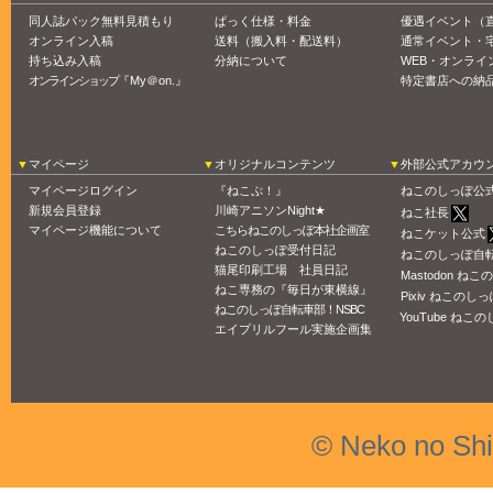
同人誌パック無料見積もり
ぱっく仕様・料金
優遇イベント（
オンライン入稿
送料（搬入料・配送料）
通常イベント・
持ち込み入稿
分納について
WEB・オンライ
オンラインショップ
『My＠on.』
特定書店への納
マイページ
オリジナルコンテンツ
外部公式アカウ
マイページログイン
『ねこぷ！』
ねこのしっぽ公
新規会員登録
川崎アニソンNight★
ねこ社長
マイページ機能について
こちらねこのしっぽ本社企画室
ねこケット公式
ねこのしっぽ受付日記
ねこのしっぽ自
猫尾印刷工場 社員日記
Mastodon ね
ねこ専務の『毎日が東横線』
Pixiv ねこのしっ
ねこのしっぽ自転車部！NSBC
YouTube ねこの
エイプリルフール実施企画集
© Neko no Sh