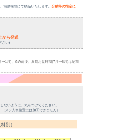
で、簡易梱包にて納品いたします。
分納等の指定に
社から発送
下さい)
1月)、GW前後、夏期お盆時期(7月〜8月)は納期
置しないように、気をつけてください。
。（スジ入れ位置には加工できません）
入料別）