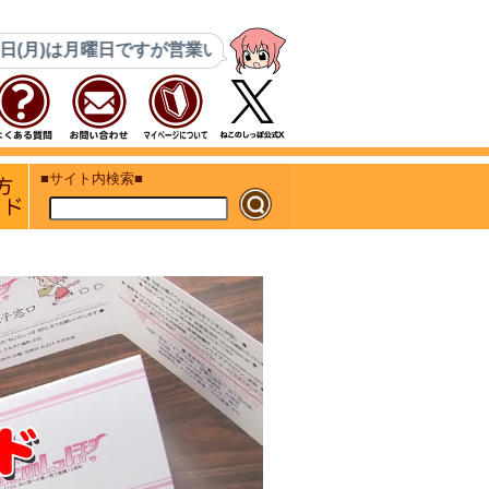
月曜日ですが営業いたします。8月14日(金)・15日(土)はコミケ
ト
初めての方 ご利用ガイド
■サイト内検索■