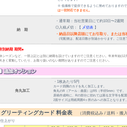
※ 低価格で提供できるように努めておりますの
は一切対応できません。
・通常期：当社営業日にて約10日〜2週間
◎入稿〆切：【
〆切表
】
納 期
・納品日以降店頭にてお引取り、または当
(宅配便は、配送日数が別途かかります。ご注意
特別納期 期間●
休シーズンなど、一部上記とは別に納期を設けていますのでご注意ください。年末年始(12月〜
大きく変動していたり、お取り扱いのない期間がありますのでご注意ください。
・1枚あたり5円
カード四隅のカドを丸く加工します。
角丸加工
角丸のR（アール：曲面）はR5（半径5mm）です。
原稿作成時に、Rの部分に切れては困る文字等を配
2面サイズは用紙周囲4ヶ所のみへの加工となります
グリーティングカード 料金表
（消費税込み / 送料・搬
面仕上がり