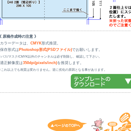
《 原稿作成時の注意 》
●カラーデータは、
CMYK
形式推奨。
●保存形式は
Photoshop形式(PSDファイル)
でお願いします。
※パス/マスク/CMYK以外のチャンネルは必ず削除し、確認して下さい。
●適正解像度は
350dpi(pixels/inch)
を推奨します。
※これ以上でも画質は変わりません。逆に劣化の原因となる事があります。
トップへ戻る