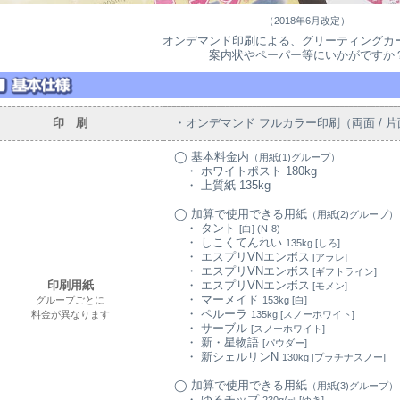
（2018年6月改定）
オンデマンド印刷による、グリーティングカ
案内状やペーパー等にいかがですか
印 刷
・オンデマンド フルカラー印刷（両面 / 片
◯ 基本料金内
（用紙(1)グループ）
・ ホワイトポスト 180kg
・ 上質紙 135kg
◯ 加算で使用できる用紙
（用紙(2)グループ）
・ タント
[白] (N-8)
・ しこくてんれい
135kg [しろ]
・ エスプリVNエンボス
[アラレ]
・ エスプリVNエンボス
[ギフトライン]
印刷用紙
・ エスプリVNエンボス
[モメン]
・ マーメイド
グループごとに
153kg [白]
・ ペルーラ
料金が異なります
135kg [スノーホワイト]
・ サーブル
[スノーホワイト]
・ 新・星物語
[パウダー]
・ 新シェルリンN
130kg [プラチナスノー]
◯ 加算で使用できる用紙
（用紙(3)グループ）
・ ゆるチップ