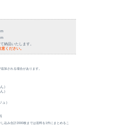
mm
mm
して納品いたします。
注意ください。
が追加される場合があります。
せん）
せん）
ジュ）
料
し込み合計2000枚までは送料を1件にまとめるこ