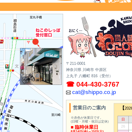
〒211-0001
神奈川県 川崎市 中原区
上丸子 八幡町 816（受付）
☎ 044-430-3767
cat@shippo.co.jp
営業日のご案内
【
20
※赤色が休業日です。
日
(日曜・月曜・祝日は定休)
26
■ 臨時休業日
8月14日(金)～15日(土)