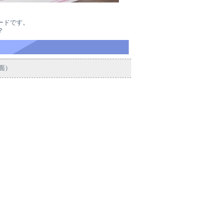
ードです。
？
面）