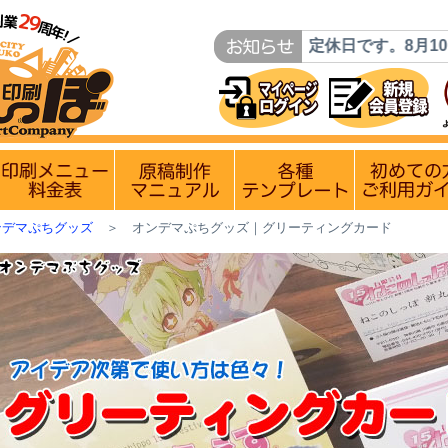
業日のお知らせ】
8月9日(日)は定休日です。8月10日(月)は
ン
入稿〆切情報 優遇イベント
印刷メニュー 料金表
原稿制作マニュアル
各種テンプレー
ンデマぷちグッズ
＞
オンデマぷちグッズ｜グリーティングカード