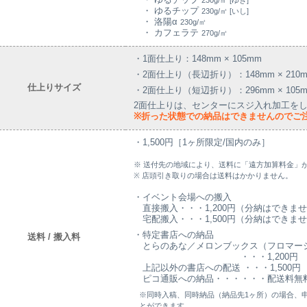
230g/㎡ [ゆき]
・ ゆるチップ
230g/㎡ [いし]
・ 洛陽α
230g/㎡
・ カフェラテ
270g/㎡
・1面仕上り：148mm × 105mm
・2面仕上り（長辺折り）：148mm × 210
仕上りサイズ
・2面仕上り（短辺折り）：296mm × 105
2面仕上りは、センターにスジ入れ加工を
※折った状態での納品はできませんのでご
・1,500円［1ヶ所限定/国内のみ］
※ 送付先の地域により、送料に「遠方加算料金」
※ 店頭引き取りの場合は送料はかかりません。
・イベント会場への搬入
直接搬入・・・1,200円（分納はできま
宅配搬入・・・1,500円（分納はできま
・特定書店への納品
送料 / 搬入料
とらのあな／メロンブックス（フロマー
・・・1,200円
上記以外の書店への配送 ・・・1,500円
ピコ通販への納品・・・・・・配送料無
※同時入稿、同時納品（納品先1ヶ所）の場合、申
とができます。