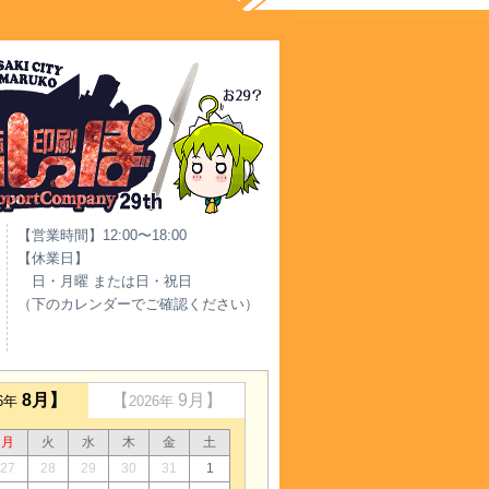
【営業時間】12:00〜18:00
【休業日】
日・月曜 または日・祝日
（下のカレンダーでご確認ください）
8月】
【
9月】
26年
2026年
月
火
水
木
金
土
27
28
29
30
31
1