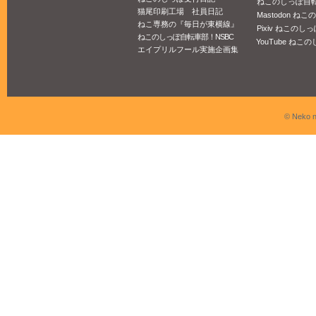
ねこのしっぽ自
猫尾印刷工場 社員日記
Mastodon ね
ねこ専務の『毎日が東横線』
Pixiv ねこのしっ
ねこのしっぽ自転車部！NSBC
YouTube ねこの
エイプリルフール実施企画集
© Neko n