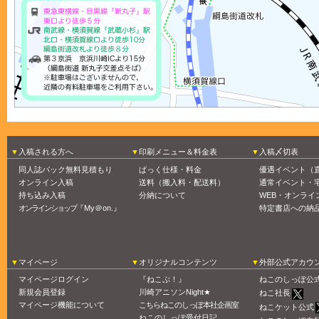
入稿される方へ
印刷メニュー＆料金表
入稿〆切表
同人誌パック無料見積もり
ぱっく仕様・料金
優遇イベント（
オンライン入稿
送料（搬入料・配送料）
通常イベント・
持ち込み入稿
分納について
WEB・オンライ
オンラインショップ
『My＠on.』
特定書店への納
マイページ
オリジナルコンテンツ
外部公式アカウ
マイページログイン
『ねこぷ！』
ねこのしっぽ公
新規会員登録
川崎アニソンNight★
ねこ社長
マイページ機能について
こちらねこのしっぽ本社企画室
ねこケット公式
ねこのしっぽ受付日記