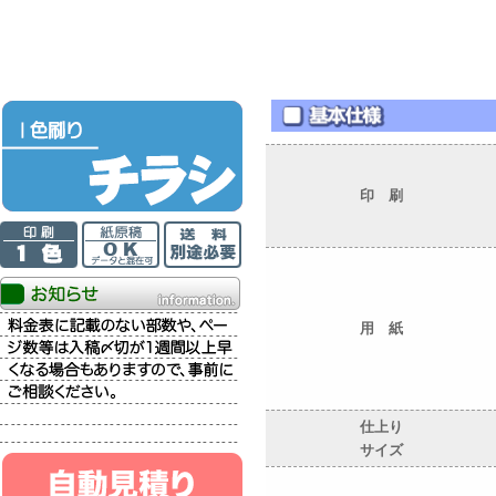
印 刷
用 紙
仕上り
サイズ