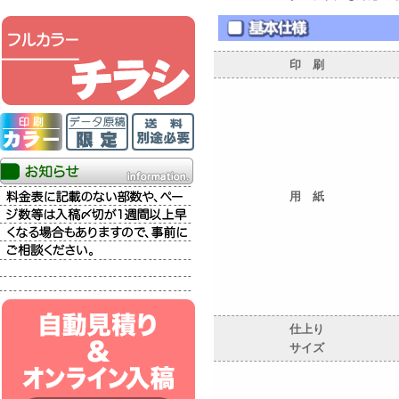
印 刷
用 紙
仕上り
サイズ