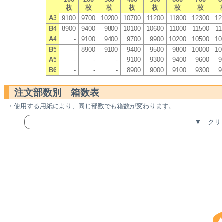
枚
枚
枚
枚
枚
枚
枚
A3
9100
9700
10200
10700
11200
11800
12300
12
B4
8900
9400
9800
10100
10600
11000
11500
11
A4
-
9100
9400
9700
9900
10200
10500
10
B5
-
8900
9100
9400
9500
9800
10000
10
A5
-
-
-
9100
9300
9400
9600
9
B6
-
-
-
8900
9000
9100
9300
9
注文部数別 箱数表
・使用する用紙により、同じ部数でも箱数が変わります。
▼ クリ