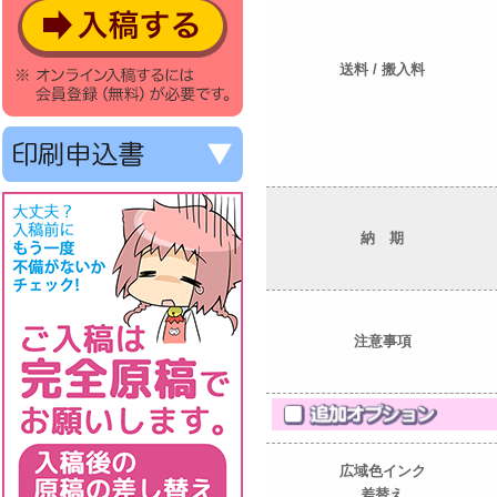
送料 / 搬入料
納 期
注意事項
広域色インク
差替え