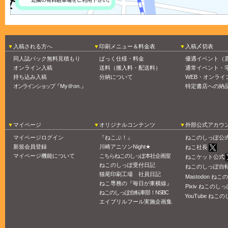
入稿される方へ
印刷メニュー＆料金表
入稿〆切表
同人誌パック無料見積もり
ぱっく仕様・料金
優遇イベント（
オンライン入稿
送料（搬入料・配送料）
通常イベント・
持ち込み入稿
分納について
WEB・オンライ
オンラインショップ
『My＠on.』
特定書店への納
マイページ
オリジナルコンテンツ
外部公式アカウ
マイページログイン
『ねこぷ！』
ねこのしっぽ公
新規会員登録
川崎アニソンNight★
ねこ社長
マイページ機能について
こちらねこのしっぽ本社企画室
ねこケット公式
ねこのしっぽ受付日記
ねこのしっぽ自
猫尾印刷工場 社員日記
Mastodon ね
ねこ専務の『毎日が東横線』
Pixiv ねこのしっ
ねこのしっぽ自転車部！NSBC
YouTube ねこの
エイプリルフール実施企画集