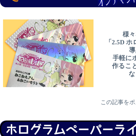
様々
「2.5D
導
手軽に
作るこ
な
この記事をポ