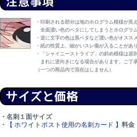
・印刷される部分は地のホログラム模様が見
全面濃い色のベタにしてしまうとホログラム
・逆に文字の色は黒ベタなど濃い色がオスス
・紙の性質上、細かいスレ傷が入ることがあ
・「シャイニーストライプ」の斜め模様は原
まれに逆向きになる場合があります。ご了
（一つの商品内で混在はしません）
・名刺１面サイズ
・
【 ホワイトポスト使用の名刺カード 】
料金