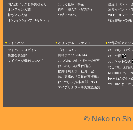
同人誌パック無料見積もり
ぱっく仕様・料金
優遇イベント（
オンライン入稿
送料（搬入料・配送料）
通常イベント・
持ち込み入稿
分納について
WEB・オンライ
オンラインショップ
『My＠on.』
特定書店への納
マイページ
オリジナルコンテンツ
外部公式アカウ
マイページログイン
『ねこぷ！』
ねこのしっぽ公
新規会員登録
川崎アニソンNight★
ねこ社長
マイページ機能について
こちらねこのしっぽ本社企画室
ねこケット公式
ねこのしっぽ受付日記
ねこのしっぽ自
猫尾印刷工場 社員日記
Mastodon ね
ねこ専務の『毎日が東横線』
Pixiv ねこのしっ
ねこのしっぽ自転車部！NSBC
YouTube ねこの
エイプリルフール実施企画集
© Neko no Sh