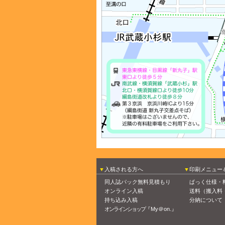
入稿される方へ
印刷メニュー
同人誌パック無料見積もり
ぱっく仕様・
オンライン入稿
送料（搬入料
持ち込み入稿
分納について
オンラインショップ
『My＠on.』