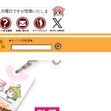
ですが営業いたします。8月14日(金)・15日(土)はコミケ搬入
ト
初めての方 ご利用ガイド
■サイト内検索■