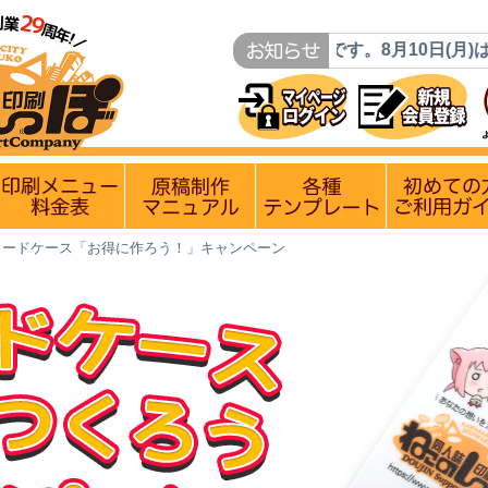
のお知らせ】
8月9日(日)は定休日です。8月10日(月)は月曜日
ン
入稿〆切情報 優遇イベント
印刷メニュー 料金表
原稿制作マニュアル
各種テンプレー
Cカードケース「お得に作ろう！」キャンペーン