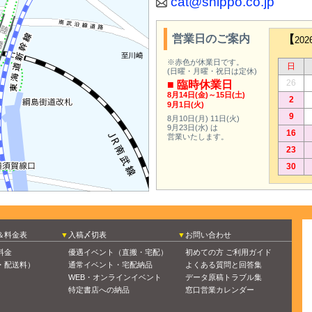
cat@shippo.co.jp
営業日のご案内
【
20
※赤色が休業日です。
日
(日曜・月曜・祝日は定休)
26
■ 臨時休業日
8月14日(金)～15日(土)
2
9月1日(火)
9
8月10日(月)
11日(火)
9月23日(水)
は
16
営業いたします。
23
30
＆料金表
入稿〆切表
お問い合わせ
料金
優遇イベント（直搬・宅配）
初めての方 ご利用ガイド
・配送料）
通常イベント・宅配納品
よくある質問と回答集
WEB・オンラインイベント
データ原稿トラブル集
特定書店への納品
窓口営業カレンダー