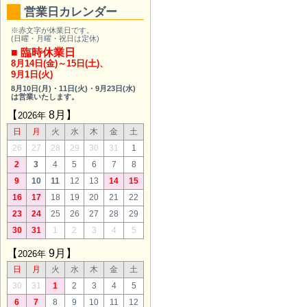
営業日カレンダー
※赤文字が休業日です。
(日曜・月曜・祝日は定休)
■ 臨時休業日
8月14日(金)～15日(土)
、
9月1日(火)
8月10日(月)
・
11日(火)
・
9月23日(水)
は営業いたします。
【
8月】
2026年
日
月
火
水
木
金
土
26
27
28
29
30
31
1
2
3
4
5
6
7
8
9
10
11
12
13
14
15
16
17
18
19
20
21
22
23
24
25
26
27
28
29
30
31
1
2
3
4
5
【
9月】
2026年
日
月
火
水
木
金
土
30
31
1
2
3
4
5
6
7
8
9
10
11
12