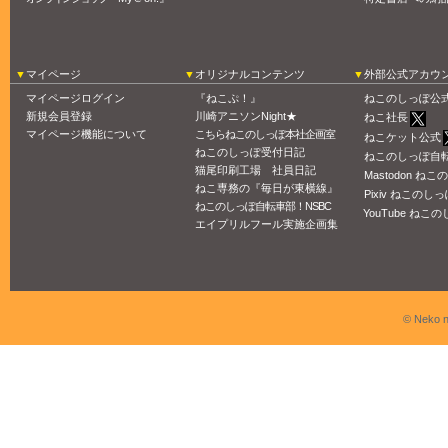
マイページ
オリジナルコンテンツ
外部公式アカウ
マイページログイン
『ねこぷ！』
ねこのしっぽ公
新規会員登録
川崎アニソンNight★
ねこ社長
マイページ機能について
こちらねこのしっぽ本社企画室
ねこケット公式
ねこのしっぽ受付日記
ねこのしっぽ自
猫尾印刷工場 社員日記
Mastodon ね
ねこ専務の『毎日が東横線』
Pixiv ねこのしっ
ねこのしっぽ自転車部！NSBC
YouTube ねこの
エイプリルフール実施企画集
© Neko n