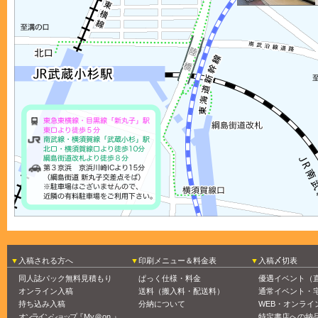
入稿される方へ
印刷メニュー＆料金表
入稿〆切表
同人誌パック無料見積もり
ぱっく仕様・料金
優遇イベント（
オンライン入稿
送料（搬入料・配送料）
通常イベント・
持ち込み入稿
分納について
WEB・オンライ
オンラインショップ
『My＠on.』
特定書店への納