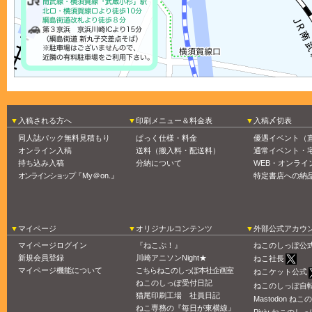
入稿される方へ
印刷メニュー＆料金表
入稿〆切表
同人誌パック無料見積もり
ぱっく仕様・料金
優遇イベント（
オンライン入稿
送料（搬入料・配送料）
通常イベント・
持ち込み入稿
分納について
WEB・オンライ
オンラインショップ
『My＠on.』
特定書店への納
マイページ
オリジナルコンテンツ
外部公式アカウ
マイページログイン
『ねこぷ！』
ねこのしっぽ公
新規会員登録
川崎アニソンNight★
ねこ社長
マイページ機能について
こちらねこのしっぽ本社企画室
ねこケット公式
ねこのしっぽ受付日記
ねこのしっぽ自
猫尾印刷工場 社員日記
Mastodon ね
ねこ専務の『毎日が東横線』