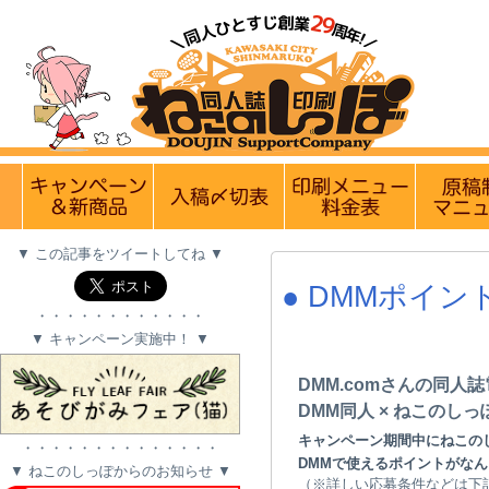
【営業日・休業日のお
実施中のキャンペーン
入稿〆切情報 優遇イベント
印刷メニュ
▼ この記事をツイートしてね ▼
● DMMポイン
・・・・・・・・・・・・
▼ キャンペーン実施中！ ▼
DMM.comさんの同人
DMM同人 × ねこの
キャンペーン期間中にねこのし
・・・・・・・・・・・・・・
DMMで使えるポイントがなん
▼ ねこのしっぽからのお知らせ ▼
（※詳しい応募条件などは下