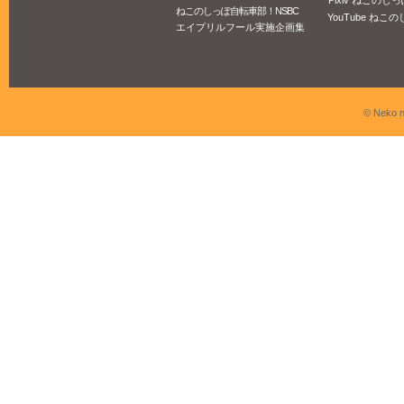
Pixiv ねこのしっ
ねこのしっぽ自転車部！NSBC
YouTube ねこの
エイプリルフール実施企画集
© Neko n