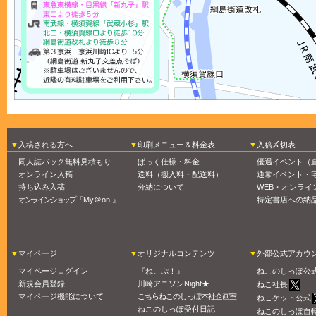
入稿される方へ
印刷メニュー＆料金表
入稿〆切表
同人誌パック無料見積もり
ぱっく仕様・料金
優遇イベント（
オンライン入稿
送料（搬入料・配送料）
通常イベント・
持ち込み入稿
分納について
WEB・オンライ
オンラインショップ
『My＠on.』
特定書店への納
マイページ
オリジナルコンテンツ
外部公式アカウ
マイページログイン
『ねこぷ！』
ねこのしっぽ公
新規会員登録
川崎アニソンNight★
ねこ社長
マイページ機能について
こちらねこのしっぽ本社企画室
ねこケット公式
ねこのしっぽ受付日記
ねこのしっぽ自