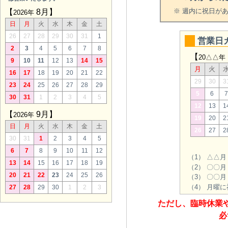
※ 週内に祝日が
【
8月】
2026年
日
月
火
水
木
金
土
26
27
28
29
30
31
1
営業日
2
3
4
5
6
7
8
【
20△△年
9
10
11
12
13
14
15
月
火
16
17
18
19
20
21
22
29
30
3
23
24
25
26
27
28
29
5
6
7
30
31
1
2
3
4
5
12
13
1
【
9月】
2026年
19
20
2
日
月
火
水
木
金
土
26
27
2
30
31
1
2
3
4
5
6
7
8
9
10
11
12
（1） △△
13
14
15
16
17
18
19
（2） 〇〇
20
21
22
23
24
25
26
（3） 〇〇
（4） 月曜
27
28
29
30
1
2
3
ただし、臨時休業
必