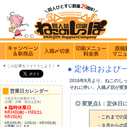
【営業日・休業
実施中のキャンペーン
入稿〆切情報 優遇イベント
印刷メニュ
▼ この記事をツイートしよう！ ▼
● 定休日および
2016年9月より、ねこの
・・・・・・・・・・・・・・
それに伴い、入稿〆切が変
営業日カレンダー
※赤文字が休業日です。
(日曜・月曜・祝日は定休)
◎ 変更点1：定休日
■ 臨時休業日
8月14日(金)～15日(土)
、
・これまでの定
9月1日(火)
8月10日(月)
・
11日(火)
・
9月23日(水)
・９月からの定
は営業いたします。