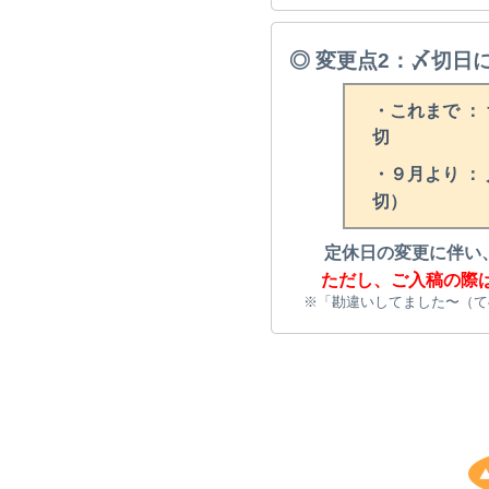
◎ 変更点2：〆切日
・これまで ：
切
・９月より ：
切）
定休日の変更に伴い
ただし、ご入稿の際
※「勘違いしてました〜（て