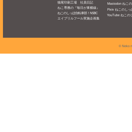
猫尾印刷工場 社員日記
Mastodon ね
ねこ専務の『毎日が東横線』
Pixiv ねこのしっ
ねこのしっぽ自転車部！NSBC
YouTube ねこの
エイプリルフール実施企画集
© Neko n