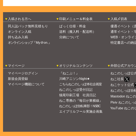
入稿される方へ
印刷メニュー＆料金表
入稿〆切表
同人誌パック無料見積もり
ぱっく仕様・料金
優遇イベント（
オンライン入稿
送料（搬入料・配送料）
通常イベント・
持ち込み入稿
分納について
WEB・オンライ
オンラインショップ
『My＠on.』
特定書店への納
マイページ
オリジナルコンテンツ
外部公式アカウ
マイページログイン
『ねこぷ！』
ねこのしっぽ公
新規会員登録
川崎アニソンNight★
ねこ社長
マイページ機能について
こちらねこのしっぽ本社企画室
ねこケット公式
ねこのしっぽ受付日記
ねこのしっぽ自
猫尾印刷工場 社員日記
Mastodon ね
ねこ専務の『毎日が東横線』
Pixiv ねこのしっ
ねこのしっぽ自転車部！NSBC
YouTube ねこの
エイプリルフール実施企画集