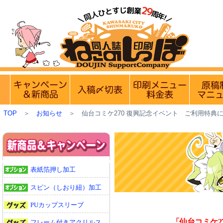
【営業日・休業日のお知らせ】
8
実施中のキャンペーン
入稿〆切情報 優遇イベント
印刷メニュ
TOP
＞
お知らせ
＞
仙台コミケ270 復興記念イベント ご利用特典
表紙箔押し加工
スピン（しおり紐）加工
PUカップスリーブ
「仙台コミケ2
フレーム付きアクリルス