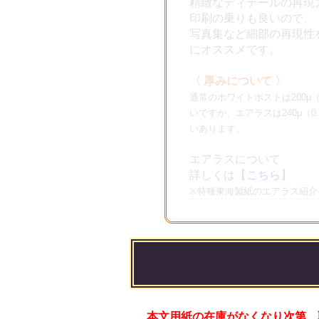
精緻なディテールの再現
印刷の乗りも良いので、
写真集など細部の再現性
にオススメです。
〈 厚みについて 〉
通常のホワイトポストは200μ（
いですが、エアラスは240μ（0
いあります。
エアラスについて
詳しくは【
こちら
】
※特種東海製紙のエアラス紹介
本文用紙の在庫がなくなり次第、