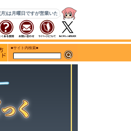
すが営業いたします。8月14日(金)・15日(土)はコミケ搬入と
ト
初めての方 ご利用ガイド
■サイト内検索■