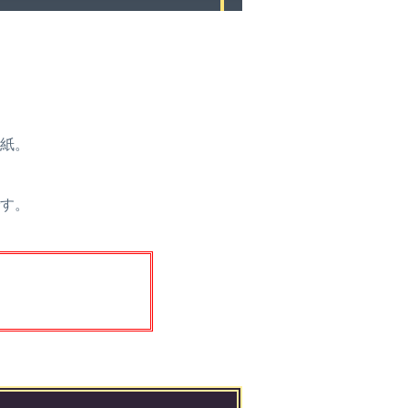
紙。
す。