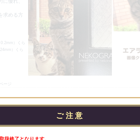
力に優れ、
を求める方
0.2mm）くら
.24mm）くら
ページ
ご注意
取扱終了となります。