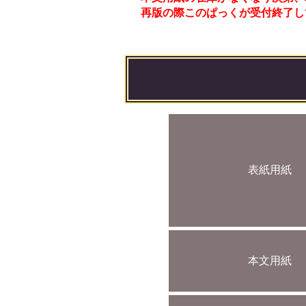
再版の際このぱっくが受付終了し
表紙用紙
本文用紙