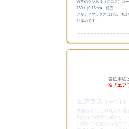
通常のツヤあり（グロス）コート
130μ（0.13mm）程度
アルティマックスは175μ（0.1
り厚めです。
表紙用紙
※「エア
エアラス
［ ホワイト 1
空気をたっぷり含んだ嵩
均質かつ緻密な繊維と、
い高い白色度が特徴です