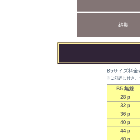
納期
B5サイズ料金
※ご好評に付き、
B5 無線
28 p
32 p
36 p
40 p
44 p
48 p