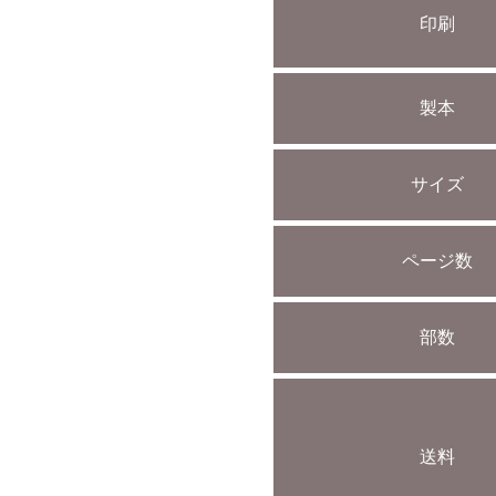
印刷
製本
サイズ
ページ数
部数
送料