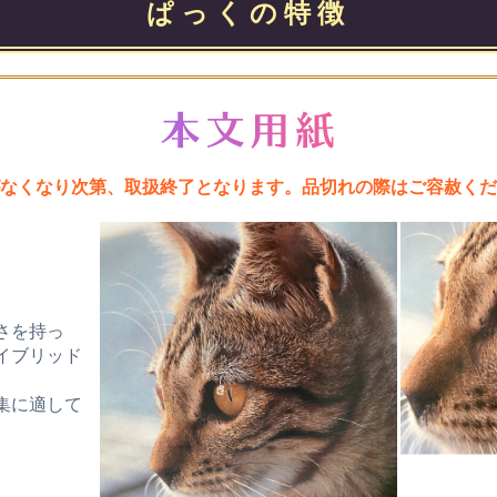
ぱっくの特徴
なくなり次第、取扱終了となります。品切れの際はご容赦くだ
ス
さを持っ
イブリッド
集に適して