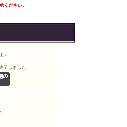
承ください。
加工）
終了しました。
い。