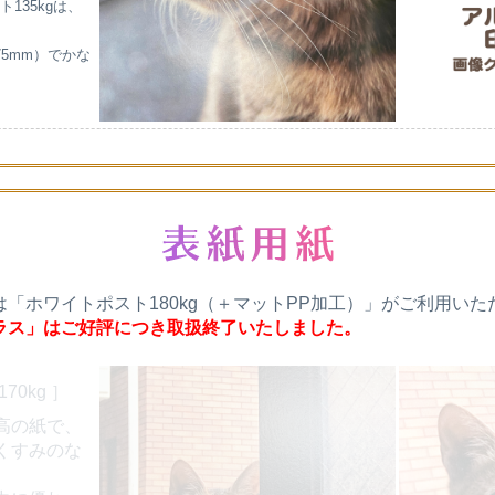
135kgは、
75mm）でかな
は「ホワイトポスト180kg（＋マットPP加工）」がご利用いた
ラス」はご好評につき取扱終了いたしました。
70kg ］
高の紙で、
くすみのな
。