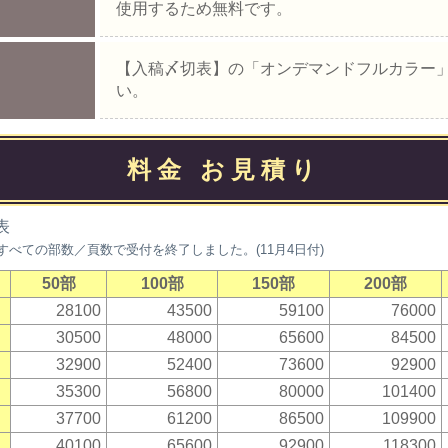
使用するため無料です。
【入稿〆切表】の「オンデマンドフルカラー
い。
料金 お見積り
表
すべての部数／頁数で受付を終了しました。(11月4日付)
50部
100部
150部
200部
28100
43500
59100
76000
30500
48000
65600
84500
32900
52400
73600
92900
35300
56800
80000
101400
37700
61200
86500
109900
40100
65600
92900
118300