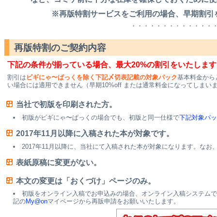
※再版特割サービスをご利用の場合、早期割引
・・・・・・・・・・・・・
再版特割のご契約内容
下記の条件が揃っている場合、最大20%の割引をいたします
割引は
ビギにゃ〜ぱっくを除く下記〆切表記載の対象パック
基本料金から
い場合には適用できません（早期10%off または通常料金になってしま
当社で初版を印刷された方。
初版がビギにゃ〜ぱっくの場合でも、初版と同一仕様で
下記対象パッ
2017年11月以降に入稿された本が対象です。
2017年11月以降に、当社にて入稿された本が対象になります。な
表紙原稿に変更がない。
本文の変更は「おくづけ」ページのみ。
初版をオンライン入稿でお申込みの場合、オンライン入稿システムで
記の
My@on
マイページから再販申請をお願いいたします。