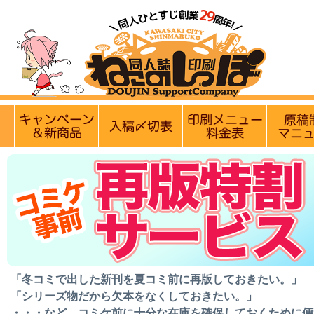
【営業日・休業日のお知らせ】
8月
実施中のキャンペーン
入稿〆切情報 優遇イベント
印刷メニュ
「冬コミで出した新刊を夏コミ前に再版しておきたい。」
「シリーズ物だから欠本をなくしておきたい。」
・・・など、コミケ前に十分な在庫を確保しておくために便