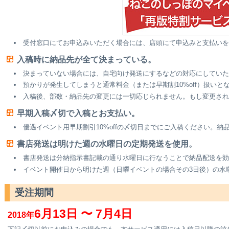
受付窓口にてお申込みいただく場合には、店頭にて申込みと支払い
入稿時に納品先が全て決まっている。
決まっていない場合には、自宅向け発送にするなどの対応にしていた
預かりが発生してしまうと通常料金（または早期割10%off）扱いと
入稿後、部数・納品先の変更には一切応じられません。もし変更され
早期入稿〆切で入稿とお支払い。
優遇イベント用早期割引10%offの〆切日までにご入稿ください。
書店発送は明けた週の水曜日の定期発送を使用。
書店発送は分納指示書記載の通り水曜日に行なうことで納品配送を効
イベント開催日から明けた週（日曜イベントの場合その3日後）の水
受注期間
6月13日 〜 7月4日
2018年