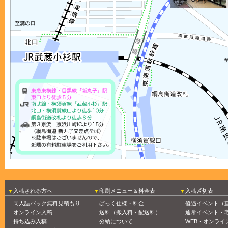
入稿される方へ
印刷メニュー＆料金表
入稿〆切表
同人誌パック無料見積もり
ぱっく仕様・料金
優遇イベント（
オンライン入稿
送料（搬入料・配送料）
通常イベント・
持ち込み入稿
分納について
WEB・オンライ