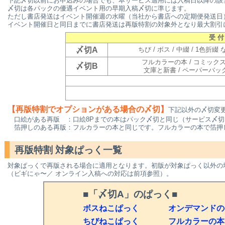
下記〆切以前にお申込みの場合でも、本サービス適用には入稿日以降の該
〆切は各パックの優遇イベント用の早期入稿〆切に準じます。
ただし書店発送はイベント開催週の水曜（当社から書店への定期便発送日
イベント開催日と同日までに書店発送は再版特割の対象外となり最大割引にな
受 付
〆切A
ちび / ボス / 中綴 / 1色折綴 
フルカラーの本 / コミックス 
〆切B
文庫と新書 / ペーパーバッ
【再版特割でオプションがある場合の〆切】
下記以外の〆切変
口絵がある再版 ：口絵8Pまでの本はパック〆切と同じ（サービス〆切
箔押しのある再版：フルカラーの本と同じです。フルカラーの本で箔押
再版特割 対象ぱっく一覧
対象ぱっくで再版される場合に適用となります。初版が対象ぱっく以外の
（ビギにゃ〜／ オンライン入稿への対応は前項参照）。
■「〆切A」のぱっく■
ボスねこぱっく
オンデマンドの
ちびねこぱっく
フルカラーの本