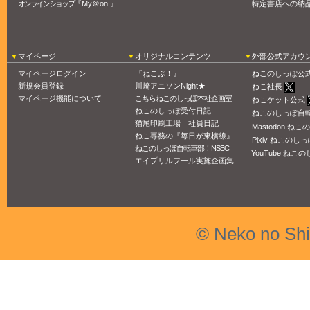
オンラインショップ
『My＠on.』
特定書店への納
マイページ
オリジナルコンテンツ
外部公式アカウ
マイページログイン
『ねこぷ！』
ねこのしっぽ公
新規会員登録
川崎アニソンNight★
ねこ社長
マイページ機能について
こちらねこのしっぽ本社企画室
ねこケット公式
ねこのしっぽ受付日記
ねこのしっぽ自
猫尾印刷工場 社員日記
Mastodon ね
ねこ専務の『毎日が東横線』
Pixiv ねこのしっ
ねこのしっぽ自転車部！NSBC
YouTube ねこの
エイプリルフール実施企画集
© Neko no Sh