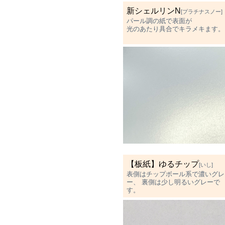
新シェルリンN
[プラチナスノー]
パール調の紙で表面が
光のあたり具合でキラメキます。
【板紙】ゆるチップ
[いし]
表側はチップボール系で濃いグレ
ー、 裏側は少し明るいグレーで
す。