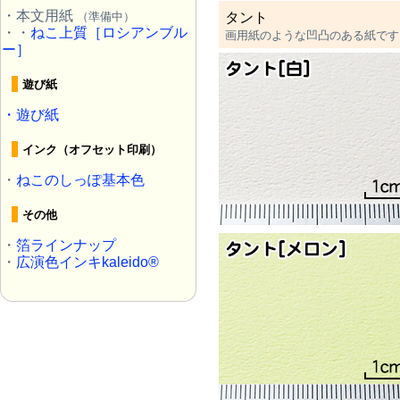
・本文用紙
タント
（準備中）
・・
ねこ上質［ロシアンブル
画用紙のような凹凸のある紙です
ー］
遊び紙
・
遊び紙
インク（オフセット印刷）
・
ねこのしっぽ基本色
その他
・
箔ラインナップ
・
広演色インキkaleido®