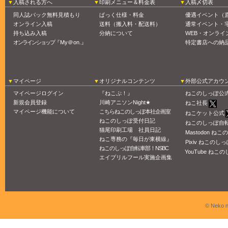
入稿される方へ
印刷メニュー＆料金表
入稿〆切表
同人誌パック無料見積もり
ぱっく仕様・料金
優遇イベント（
オンライン入稿
送料（搬入料・配送料）
通常イベント・
持ち込み入稿
分納について
WEB・オンライ
オンラインショップ
『My＠on.』
特定書店への納
マイページ
オリジナルコンテンツ
外部公式アカウ
マイページログイン
『ねこぷ！』
ねこのしっぽ公
新規会員登録
川崎アニソンNight★
ねこ社長
マイページ機能について
こちらねこのしっぽ本社企画室
ねこケット公式
ねこのしっぽ受付日記
ねこのしっぽ自
猫尾印刷工場 社員日記
Mastodon ね
ねこ専務の『毎日が東横線』
Pixiv ねこのしっ
ねこのしっぽ自転車部！NSBC
YouTube ねこの
エイプリルフール実施企画集
© Neko n