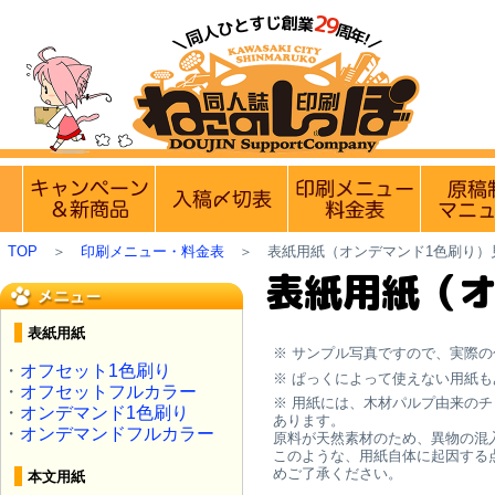
【営業日・休業日のお知らせ】
8月10日(月)
実施中のキャンペーン
入稿〆切情報 優遇イベント
印刷メニュ
TOP
＞
印刷メニュー・料金表
＞
表紙用紙（オンデマンド1色刷り）
表紙用紙（オ
表紙用紙
※ サンプル写真ですので、実際
・
オフセット1色刷り
※ ぱっくによって使えない用紙
・
オフセットフルカラー
※ 用紙には、木材パルプ由来の
・
オンデマンド1色刷り
あります。
・
オンデマンドフルカラー
原料が天然素材のため、異物の混
このような、用紙自体に起因する
めご了承ください。
本文用紙