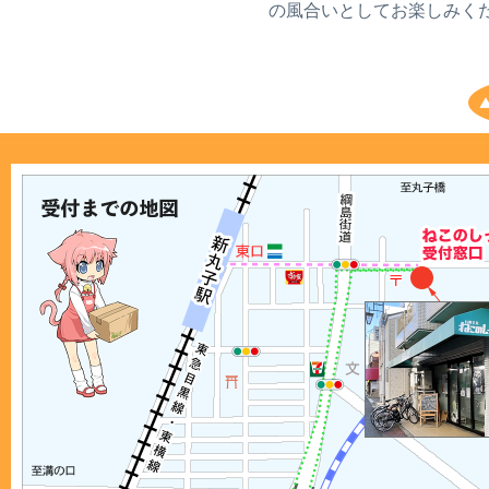
博麗神社例大祭22 同人誌制作セミ
の風合いとしてお楽しみく
ナー
開催！
25.04.22
【イベント】川崎アニソンNight★9
開催決定！
25.04.12
2025年6月29日までの入稿〆切表
を
公開しました。
25.04.01
恋愛SLGゲーム「恋猫日和」リリ
ース決定（4月1日企画）
25.03.31
2025年6月1日までの入稿〆切表
を
公開しました。
25.03.15
猫系同人誌即売会「ねこケット
５」
ただいまサークル募集中！
23.03.15
スパコミ32 U18世代支援メニュー