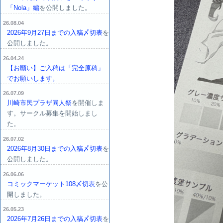
「Nola」編
を公開しました。
26.08.04
2026年9月27日までの入稿〆切表
を
公開しました。
26.04.24
【お願い】ご入稿は「完全原稿」
でお願いします。
26.07.09
川崎市民プラザ同人祭
を開催しま
す。サークル募集を開始しまし
た。
26.07.02
2026年8月30日までの入稿〆切表
を
公開しました。
26.06.06
コミックマーケット108〆切表
を公
開しました。
26.05.23
2026年7月26日までの入稿〆切表
を