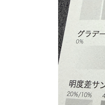
2026年2月1日までの入稿〆切表
を
公開しました。
25.12.03
新春けもケット12応援キャンペー
ン！
のご案内
25.11.29
にくけっと16 応援キャンペーン！
のご案内
25.11.26
「カワけっと第３回」サークル募
集
を開始しました。
25.11.21
2026年1月25日までの入稿〆切表
を
公開しました。
25.11.06
コミックマーケット107〆切表
を公
開しました。
25.11.01
遊び紙用紙に「アストロブライト-