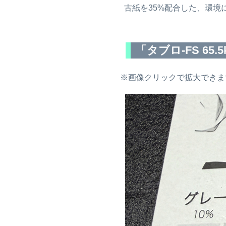
古紙を35%配合した、環境
26.01.10
2026年2月28日までの入稿〆切表
を
公開しました。
26.01.07
「タブロ-FS 65
2026年2月8日までの入稿〆切表
を
公開しました。
※画像クリックで拡大できま
25.12.29
12/29 〜 1/6 まで年末年始休業とさ
せていただきます。
25.12.24
書籍「入稿データ あるあるトラブ
ル」(MdN)
に取材協力しました。
25.12.22
「カワけっと３」募集枠満了のた
め、募集を早期終了
しました。
25.12.16
祝☆コミケ50周年！ねこのしっぽ
も特設ページでお祝いします♫
25.12.11