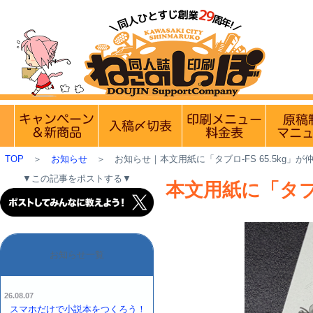
【営業日・休業日のお知らせ】
8月11日(火)は山
実施中のキャンペーン
入稿〆切情報 優遇イベント
印刷メニュ
TOP
＞
お知らせ
＞
お知らせ｜本文用紙に「タブロ-FS 65.5kg」が
▼この記事をポストする▼
本文用紙に「タブロ
お知らせ一覧
26.08.07
スマホだけで小説本をつくろう！