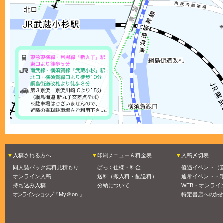
協賛企画
のお知らせ
25.03.10
ショッカーO野の秘密基地へようこ
そ！第151回
配信開始！
25.03.05
【新商品】フレーム付きアクリル
スタンド
のご案内
25.03.05
2025年5月11日までの入稿〆切表
を
公開しました。
25.02.27
2025年4月20日までの入稿〆切表
を
公開しました。
入稿される方へ
印刷メニュー＆料金表
入稿〆切表
25.02.22
猫系同人誌即売会「ねこケット
同人誌パック無料見積もり
ぱっく仕様・料金
優遇イベント（
オンライン入稿
送料（搬入料・配送料）
通常イベント・
５」
サークル募集のお知らせ
持ち込み入稿
分納について
WEB・オンライ
25.02.01
オンラインショップ
『My＠on.』
特定書店への納
ショッカーO野の秘密基地へようこ
そ!!スペシャル
のお知らせ