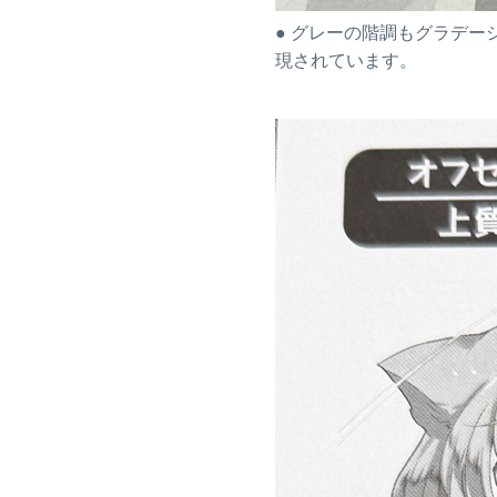
FS」シリーズを導入しました。
● グレーの階調もグラデー
25.10.29
現されています。
2025年12月21日までの入稿〆切表
を公開しました。
25.10.17
技術書典19 オンライン開催専用
〆切
を公開しました。
25.10.17
2025年12月14日までの入稿〆切表
を公開しました。
25.09.30
博麗神社秋季例大祭12 同人誌制作
セミナー
開講・参加無料！
25.09.27
2025年11月30日までの入稿〆切表
を公開しました。
25.09.10
「今日からはじめるCLIP STUDIO
PAINT漫画制作入門」
に制作協力