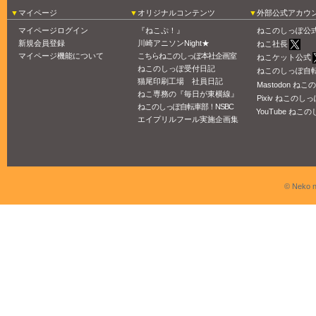
25.01.28
マイページ
オリジナルコンテンツ
外部公式アカウ
2025年3月30日までの入稿〆切表
を
マイページログイン
『ねこぷ！』
ねこのしっぽ公
公開しました。
新規会員登録
川崎アニソンNight★
ねこ社長
マイページ機能について
こちらねこのしっぽ本社企画室
25.01.17
ねこケット公式
ねこのしっぽ受付日記
春のカレンダーキャンペーン2025
ねこのしっぽ自
猫尾印刷工場 社員日記
のご案内
Mastodon ね
ねこ専務の『毎日が東横線』
Pixiv ねこのしっ
ねこのしっぽ自転車部！NSBC
25.01.17
YouTube ねこの
エイプリルフール実施企画集
「カワけっと2025」参加サークル
一覧
を公開しました。
25.01.09
2025年2月24日までの入稿〆切表
を
公開しました。
© Neko n