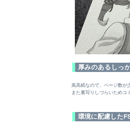
置図を公開しました。
26.03.14
ゴールデンウィーク開催イベント
専用〆切
を公開しました。
26.03.14
2026年5月10日までの入稿〆切表
を
公開しました。
26.02.21
2026年4月26日までの入稿〆切表
を
公開しました。
厚みのあるしっ
26.01.31
2026年3月29日までの入稿〆切表
を
公開しました。
嵩高紙なので、ページ数が
また裏写りしづらいためコ
26.01.24
2026年3月1日までの入稿〆切表
を
公開しました。
25.01.10
環境に配慮したF
春のカレンダーキャンペーン2026
のご案内