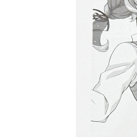
しました。
25.08.27
小説本＆コミックス 読書の秋キ
ャンペーン
のご案内
25.08.27
秋のカレンダーキャンペーン
のご
案内
25.08.27
2025年10月26日までの入稿〆切表
を公開しました。
25.08.12
8月15日(金)〜20日(水) 夏季休業
とさせていただきます。
25.08.01
猫系同人誌即売会「ねこケット6」
サークル募集開始のお知らせ
25.07.26
2025年9月28日までの入稿〆切表
を
公開しました。