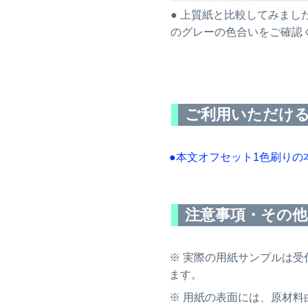
25.06.28
● 上質紙と比較してみました
2025年8月31日までの入稿〆切表
を
のグレーの色合いをご確認
公開しました。
25.06.10
コミックマーケット106 専用〆切
表
を公開しました。
25.06.10
ご利用いただけ
2025年8月17日までの入稿〆切表
を
公開しました。
25.05.16
●本文オフセット1色刷りの
ガールズバンドクライ応援キャン
ペーン再び！
25.05.14
注意事項・その他
2025年7月13日までの入稿〆切表
を
公開しました。
25.05.01
※ 実際の用紙サンプルは
ねこケット5新刊応援キャンペーン
ます。
のお知らせ
※ 用紙の表面には、原材
25.04.22