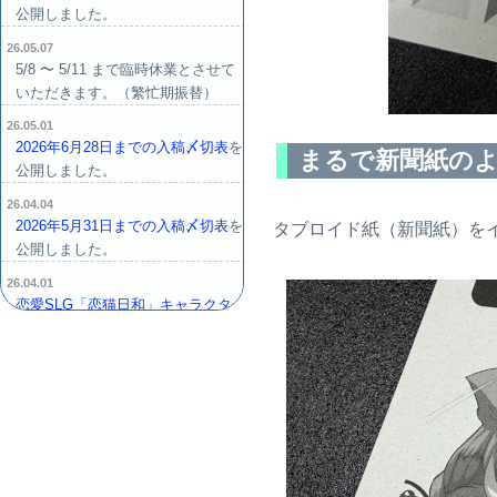
公開しました。
26.05.07
5/8 〜 5/11 まで臨時休業とさせて
いただきます。（繁忙期振替）
26.05.01
2026年6月28日までの入稿〆切表
を
まるで新聞紙の
公開しました。
26.04.04
2026年5月31日までの入稿〆切表
を
タブロイド紙（新聞紙）を
公開しました。
26.04.01
恋愛SLG「恋猫日和」キャラクタ
ーのぬいぐるみ発売!?（4月1日企
画）
26.03.28
本文用紙に「タブロ-FS 65.5kg」
を追加しました。
26.03.24
「ねこケット6」サークル一覧・配