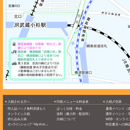
入稿される方へ
印刷メニュー＆料金表
入稿〆切表
同人誌パック無料見積もり
ぱっく仕様・料金
優遇イベント（
オンライン入稿
送料（搬入料・配送料）
通常イベント・
持ち込み入稿
分納について
WEB・オンライ
オンラインショップ
『My＠on.』
特定書店への納