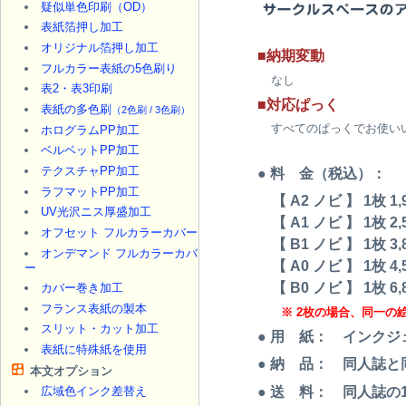
疑似単色印刷（OD）
表紙箔押し加工
オリジナル箔押し加工
■納期変動
フルカラー表紙の5色刷り
なし
表2・表3印刷
■対応ぱっく
表紙の多色刷
（2色刷 / 3色刷）
すべてのぱっくでお使い
ホログラムPP加工
ベルベットPP加工
テクスチャPP加工
● 料 金（税込）：
ラフマットPP加工
【 A2 ノビ 】 1枚 1,9
UV光沢ニス厚盛加工
【 A1 ノビ 】 1枚 2,5
オフセット フルカラーカバー
【 B1 ノビ 】 1枚 3,8
オンデマンド フルカラーカバ
【 A0 ノビ 】 1枚 4,5
ー
【 B0 ノビ 】 1枚 6,8
カバー巻き加工
フランス表紙の製本
※ 2枚の場合、同一の
スリット・カット加工
● 用 紙： インク
表紙に特殊紙を使用
● 納 品： 同人誌
本文オプション
● 送 料： 同人誌
広域色インク差替え