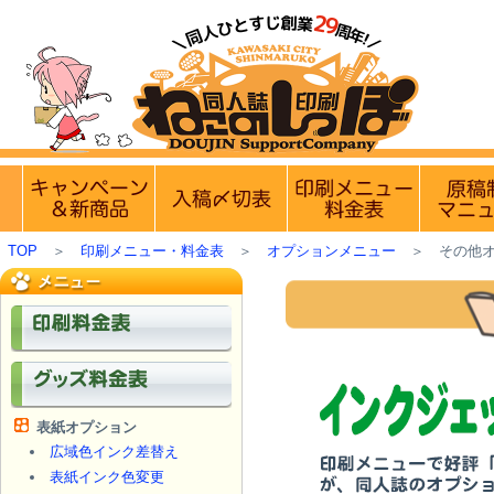
【営業日・休業日のお知らせ】
8月9日(
実施中のキャンペーン
入稿〆切情報 優遇イベント
印刷メニュ
TOP
＞
印刷メニュー・料金表
＞
オプションメニュー
＞
その他
表紙オプション
広域色インク差替え
表紙インク色変更