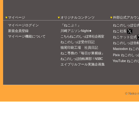
マイページ
オリジナルコンテンツ
外部公式アカウ
マイページログイン
『ねこぷ！』
ねこのしっぽ公
新規会員登録
川崎アニソンNight★
ねこ社長
マイページ機能について
こちらねこのしっぽ本社企画室
ねこケット公式
ねこのしっぽ受付日記
ねこのしっぽ自
猫尾印刷工場 社員日記
Mastodon ね
ねこ専務の『毎日が東横線』
Pixiv ねこのしっ
ねこのしっぽ自転車部！NSBC
YouTube ねこの
エイプリルフール実施企画集
© Neko n