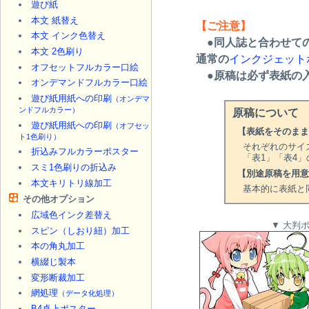
遊び紙
本文 紙替え
【ご注意】
本文 インク色替え
●同人誌と合わせての
本文 2色刷り
通常の
インクジェット
オフセットフルカラー口絵
●原稿は必ず表紙の
オンデマンドフルカラー口絵
遊び紙用紙への印刷
（オンデマ
ンドフルカラー）
原稿について
遊び紙用紙への印刷
（オフセッ
【表紙をそのまま
ト1色刷り）
それぞれのサイ
折込みフルカラーポスター
「表1」「表4
スミ1色刷りの折込み
【別途原稿を用意
本文キリトリ線加工
基本的に表紙と
その他オプション
広域色インク差替え
▼ 大判
スピン（しおり紐）加工
本の角丸加工
横綴じ製本
変形断裁加工
網処理
（データ化処理）
B4卓上ポスター