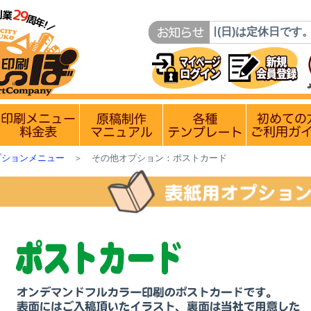
営業日・休業日のお知らせ】
8月9日(日)は定休日です。8月10
ン
入稿〆切情報 優遇イベント
印刷メニュー 料金表
原稿制作マニュアル
各種テンプレー
プションメニュー
＞
その他オプション：ポストカード