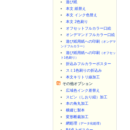
遊び紙
本文 紙替え
本文 インク色替え
本文 2色刷り
オフセットフルカラー口絵
オンデマンドフルカラー口絵
遊び紙用紙への印刷
（オンデマ
ンドフルカラー）
遊び紙用紙への印刷
（オフセッ
ト1色刷り）
折込みフルカラーポスター
スミ1色刷りの折込み
本文キリトリ線加工
その他オプション
広域色インク差替え
スピン（しおり紐）加工
本の角丸加工
横綴じ製本
変形断裁加工
網処理
（データ化処理）
B4卓上ポスター