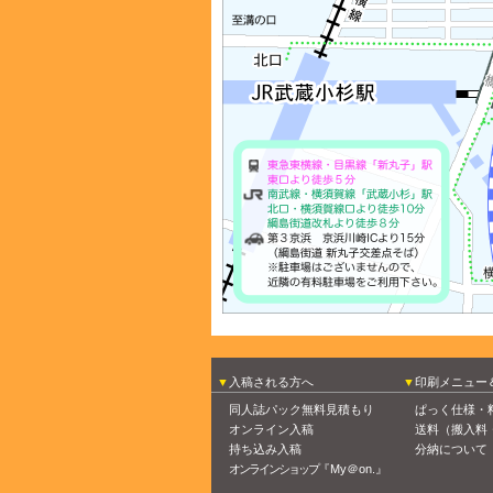
入稿される方へ
印刷メニュー
同人誌パック無料見積もり
ぱっく仕様・
オンライン入稿
送料（搬入料
持ち込み入稿
分納について
オンラインショップ
『My＠on.』