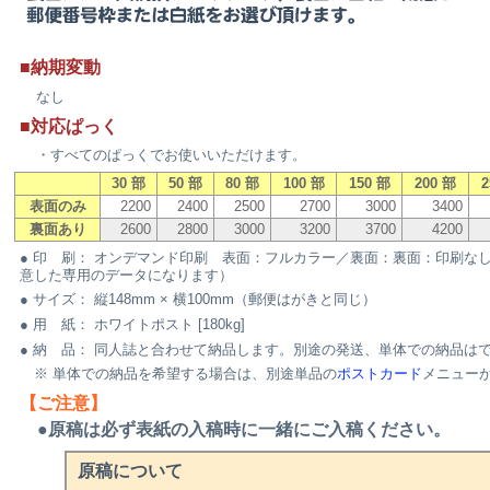
■納期変動
なし
■対応ぱっく
・すべてのぱっくでお使いいただけます。
30 部
50 部
80 部
100 部
150 部
200 部
2
表面のみ
2200
2400
2500
2700
3000
3400
裏面あり
2600
2800
3000
3200
3700
4200
● 印 刷： オンデマンド印刷 表面：フルカラー／裏面：裏面：印刷な
意した専用のデータになります）
● サイズ： 縦148mm × 横100mm（郵便はがきと同じ）
● 用 紙： ホワイトポスト [180kg]
● 納 品： 同人誌と合わせて納品します。別途の発送、単体での納品は
※ 単体での納品を希望する場合は、別途単品の
ポストカード
メニュー
【ご注意】
●原稿は必ず表紙の入稿時に一緒にご入稿ください。
原稿について