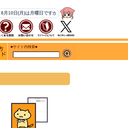
日(月)は月曜日ですが営業いたします。8月14日(金)・15日(
ト
初めての方 ご利用ガイド
■サイト内検索■