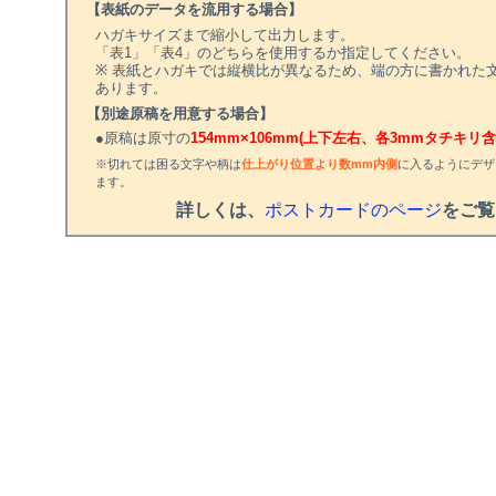
【表紙のデータを流用する場合】
ハガキサイズまで縮小して出力します。
「表1」「表4」のどちらを使用するか指定してください。
※ 表紙とハガキでは縦横比が異なるため、端の方に書かれた
あります。
【別途原稿を用意する場合】
●原稿は原寸の
154mm×106mm(上下左右、各3mmタチキリ含
※切れては困る文字や柄は
仕上がり位置より数mm内側
に入るようにデザ
ます。
詳しくは、
ポストカードのページ
をご覧