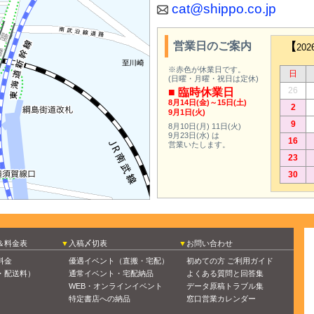
cat@shippo.co.jp
営業日のご案内
【
20
※赤色が休業日です。
日
(日曜・月曜・祝日は定休)
26
■ 臨時休業日
8月14日(金)～15日(土)
2
9月1日(火)
9
8月10日(月)
11日(火)
9月23日(水)
は
16
営業いたします。
23
30
＆料金表
入稿〆切表
お問い合わせ
料金
優遇イベント（直搬・宅配）
初めての方 ご利用ガイド
・配送料）
通常イベント・宅配納品
よくある質問と回答集
WEB・オンラインイベント
データ原稿トラブル集
特定書店への納品
窓口営業カレンダー