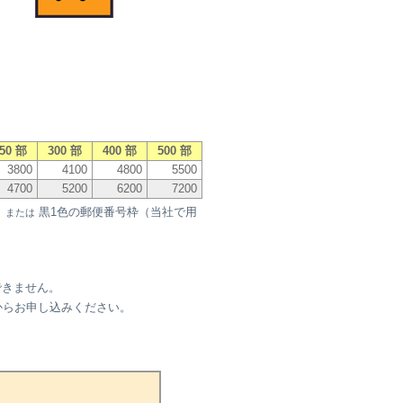
50 部
300 部
400 部
500 部
3800
4100
4800
5500
4700
5200
6200
7200
し
黒1色の郵便番号枠（当社で用
または
できません。
からお申し込みください。