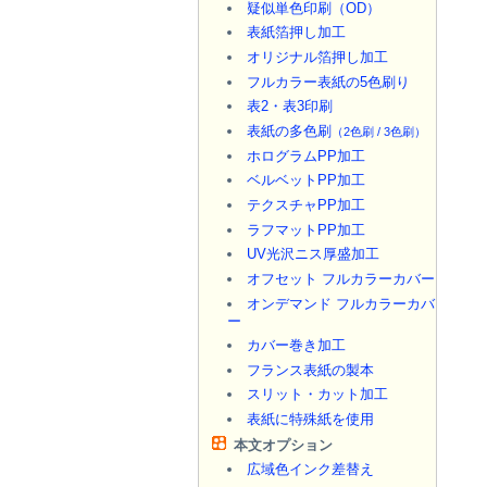
疑似単色印刷（OD）
表紙箔押し加工
オリジナル箔押し加工
フルカラー表紙の5色刷り
表2・表3印刷
表紙の多色刷
（2色刷 / 3色刷）
ホログラムPP加工
ベルベットPP加工
テクスチャPP加工
ラフマットPP加工
UV光沢ニス厚盛加工
オフセット フルカラーカバー
オンデマンド フルカラーカバ
ー
カバー巻き加工
フランス表紙の製本
スリット・カット加工
表紙に特殊紙を使用
本文オプション
広域色インク差替え