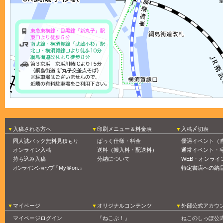
入稿される方へ
印刷メニュー＆料金表
入稿〆切表
同人誌パック無料見積もり
ぱっく仕様・料金
優遇イベント（
オンライン入稿
送料（搬入料・配送料）
通常イベント・
持ち込み入稿
分納について
WEB・オンライ
オンラインショップ
『My＠on.』
特定書店への納
マイページ
オリジナルコンテンツ
外部公式アカウ
マイページログイン
『ねこぷ！』
ねこのしっぽ公