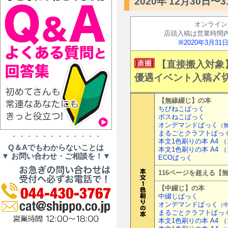
2020年 12月30日〜3
オンライン
店頭入稿は営業時間
※2020年3月
【直接搬入対象
優遇イベント入稿〆
【無線綴じ】の本
ちびねこぱっく
ボスねこぱっく
オンデマンドぱっく
（
まるごとクラフトぱっ
・・・・・・・・・・・・
本文1色刷りの本 A4 
Q＆Aでもわからないことは
本文1色刷りの本 A4 
▼ お問い合わせ・ご相談を！▼
ECOぱっく
116ページを超える【
【中綴じ】の本
中綴じぱっく
オンデマンドぱっく
（
まるごとクラフトぱっ
本文1色刷りの本 A4 