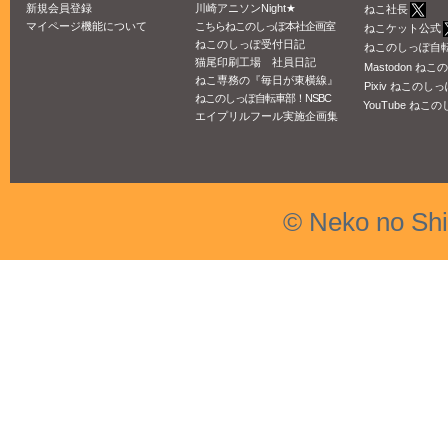
新規会員登録
川崎アニソンNight★
ねこ社長
マイページ機能について
こちらねこのしっぽ本社企画室
ねこケット公式
ねこのしっぽ受付日記
ねこのしっぽ自
猫尾印刷工場 社員日記
Mastodon ね
ねこ専務の『毎日が東横線』
Pixiv ねこのしっ
ねこのしっぽ自転車部！NSBC
YouTube ねこの
エイプリルフール実施企画集
© Neko no Sh