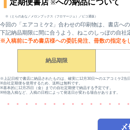
定期便書店
への納品について
※
※（とらのあな／メロンブックス（フロマージュ）／ピコ通販）
今回の「エアコミケ2」合わせの印刷物は、書店へ
下記納品期限に間に合うよう、ねこのしっぽの自社
※入稿前に予め書店様への委託発注、冊数の指定を
納品期限
※上記日程で書店に納品されたものは、確実に12月30日〜のエアコミケ2
※自社定期便を使用するため、送料は無料です。
※基本的に12月25日（金）までの自社定期便で納品する予定です。
※特急入稿など、入稿の日程によって発送日が変わる場合があります。
〆