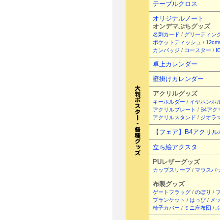
テーブルクロス
オリジナルノート
オンデマぷちグッズ
名刺カード
/
グリーティン
ポケットティッシュ
/
12c
カンバッジ
/
コースター
/
卓上カレンダー
壁掛けカレンダー
アクリルグッズ
キーホルダー
/
イヤホンホ
アクリルプレート
/
B4ア
アクリルスタンド
/
ジオラマ
【フェア】B4アクリル
立ち絵アクスタ
PUレザーグッズ
カップスリーブ
/
マウスパ
布製グッズ
ゲートフラッグ
/
のぼり
/
ブランケット
/
はっぴ
/
メ
椅子カバー
/
ミニ座布団
/