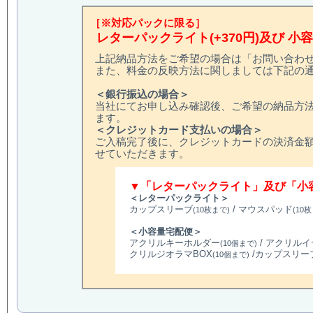
［※対応パックに限る］
レターパックライト(+370円)及び 小
上記納品方法をご希望の場合は「お問い合わ
また、料金の反映方法に関しましては下記の
＜銀行振込の場合＞
当社にてお申し込み確認後、ご希望の納品方
ます。
＜クレジットカード支払いの場合＞
ご入稿完了後に、クレジットカードの決済金
せていただきます。
▼「レターパックライト」及び「小
＜レターパックライト＞
カップスリーブ
/ マウスパッド
(10枚まで)
(10
＜小容量宅配便＞
アクリルキーホルダー
/ アクリル
(10個まで)
クリルジオラマBOX
/カップスリー
(10個まで)