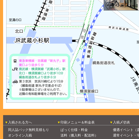
入稿される方へ
印刷メニュー＆料金表
入稿〆切表
同人誌パック無料見積もり
ぱっく仕様・料金
優遇イベント（
オンライン入稿
送料（搬入料・配送料）
通常イベント・