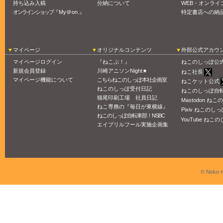
持ち込み入稿
分納について
WEB・オンライ
オンラインショップ
『My＠on.』
特定書店への納
マイページ
オリジナルコンテンツ
外部公式アカウ
マイページログイン
『ねこぷ！』
ねこのしっぽ公
新規会員登録
川崎アニソンNight★
ねこ社長
マイページ機能について
こちらねこのしっぽ本社企画室
ねこケット公式
ねこのしっぽ受付日記
ねこのしっぽ自
猫尾印刷工場 社員日記
Mastodon ね
ねこ専務の『毎日が東横線』
Pixiv ねこのしっ
ねこのしっぽ自転車部！NSBC
YouTube ねこの
エイプリルフール実施企画集
© Neko n