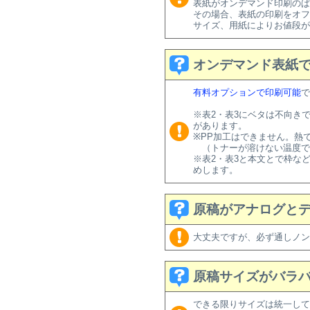
表紙がオンデマンド印刷のぱ
その場合、表紙の印刷をオフ
サイズ、用紙によりお値段が
オンデマンド表紙で
有料オプションで印刷可能
で
※表2・表3にベタは不向き
があります。
※PP加工はできません。熱
（トナーが溶けない温度でP
※表2・表3と本文とで枠な
めします。
原稿がアナログと
大丈夫ですが、必ず通しノン
原稿サイズがバラ
できる限りサイズは統一して