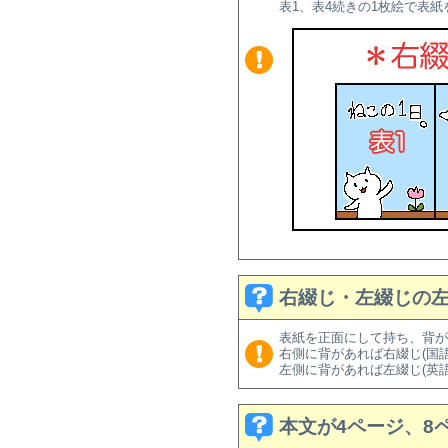
表1、表4続きの1枚絵で表
右綴じ・左綴じの
表紙を正面にして持ち、背が
右側に背があれば右綴じ(国
左側に背があれば左綴じ(英
本文が4ページ、8