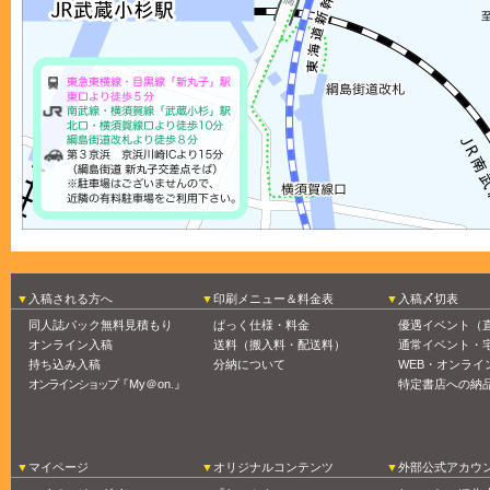
入稿される方へ
印刷メニュー＆料金表
入稿〆切表
同人誌パック無料見積もり
ぱっく仕様・料金
優遇イベント（
オンライン入稿
送料（搬入料・配送料）
通常イベント・
持ち込み入稿
分納について
WEB・オンライ
オンラインショップ
『My＠on.』
特定書店への納
マイページ
オリジナルコンテンツ
外部公式アカウ