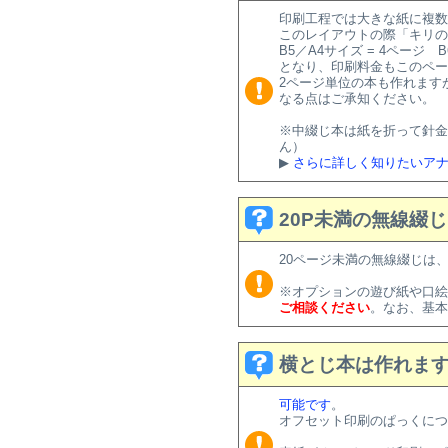
印刷工程では大きな紙に複数
このレイアウトの際「キリの
B5／A4サイズ = 4ページ B
となり、印刷料金もこのペー
2ページ単位の本も作れます
なる点はご承知ください。
※中綴じ本は紙を折って針金
ん）
▶
さらに詳しく知りたいアナタ
20P未満の無線綴
20ページ未満の無線綴じは
※オプションの遊び紙や口絵
ご相談ください
。なお、基本
横とじ本は作れま
可能です
。
オフセット印刷のぱっくにつ