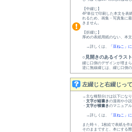
【中綴じ】
4P単位で印刷した本文を表
れるため、画集・写真集に最
きません。
【折綴じ】
厚めの表紙用紙のない、本文
→詳しくは、
「豆ねこ」に
○見開きのあるイラス
綴じ口側のデザインが埋まら
逆に無線綴じは、綴じ口側の
左綴じと右綴じっ
→主な種類分けは以下になり
・
文字が縦書き
の漫画や小説
・
文字が横書き
のマニュアル
→詳しくは、
「豆ねこ」に
また時々、1枚絵で表紙を作
そのままですと、本にする際