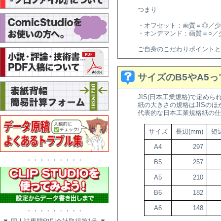
つまり
・オフセット：画質＝◎／少
・オンデマンド：画質＝○／
ご自身のこだわりポイントと
サイズのB5やA5
JIS(日本工業規格)で定め
紙の大きさの規格はJISのほ
代表的な日本工業規格紙の仕
サイズ
長辺(mm)
短辺
A4
297
・・・・・・・・・
B5
257
A5
210
B6
182
A6
148
・・・・・・・・・