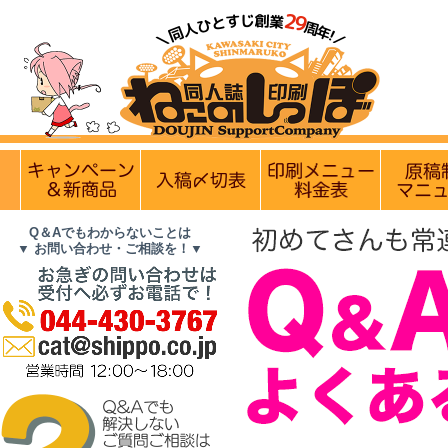
営業日・休業日のお知らせ】
8月10日(月)は月曜日ですが営業
実施中のキャンペーン
入稿〆切情報 優遇イベント
印刷メニュ
Q＆Aでもわからないことは
▼ お問い合わせ・ご相談を！▼