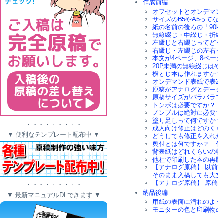
作成前編
オフセットとオンデマ
サイズのB5やA5っ
紙の名前の後ろの「90
無線綴じ・中綴じ・折
左綴じと右綴じってど
右綴じ・左綴じの左右
本文が4ページ、8ペ
20P未満の無線綴じは
横とじ本は作れますか
オンデマンド表紙で表
原稿がアナログとデー
原稿サイズがバラバラ
トンボは必要ですか？
ノンブルは絶対に必要
塗り足しって何ですか
・・・・・・・・・
成人向け修正はどのく
▼ 便利なテンプレート配布中 ▼
どうしても修正を入れ
奥付とは何ですか？ 
背表紙はどれくらいの
他社で印刷した本の再
【アナログ原稿】 以
そのまま入稿しても大
【アナログ原稿】 原
・・・・・・・・・
納品後編
▼ 最新マニュアルDLできます ▼
用紙の表面に汚れのよ
モニターの色と印刷物