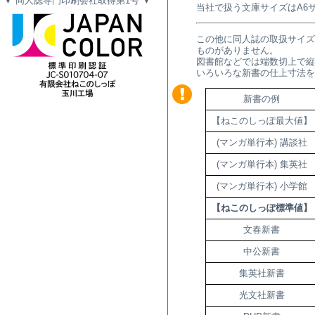
▼ 同人誌専門印刷会社取得第1号 ▼
当社で扱う文庫サイズはA6
この他に同人誌の取扱サイズ
ものがありません。
図書館などでは端数切上で縦1
いろいろな新書の仕上寸法
新書の例
【ねこのしっぽ最大値】
(マンガ単行本) 講談社
(マンガ単行本) 集英社
(マンガ単行本) 小学館
【ねこのしっぽ標準値】
文春新書
中公新書
集英社新書
光文社新書