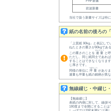
PHP新書
岩波新書
当社で扱う新書サイズは特にお
紙の名前の後ろの「
「上質紙 90kg」と表記して
ねたときの重さが90kgであ
れんりょう
この重さのことを
連量
と呼
ただし、同じ紙同士であれば
することはできなくなります。
じ厚さです。
つぼりょう
同様の単位に
坪量
がありま
連量も坪量も紙の銘柄が異
無線綴じ・中綴じ
【無線綴じ】
表紙の内側に対して、線(針
180度まで全開にすること
しっぽでは20P未満)には