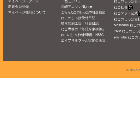
マイページログイン
『ねこぷ！』
ねこのしっぽ公
新規会員登録
川崎アニソンNight★
ねこ社長
マイページ機能について
こちらねこのしっぽ本社企画室
ねこケット公式
ねこのしっぽ受付日記
ねこのしっぽ自
猫尾印刷工場 社員日記
Mastodon ね
ねこ専務の『毎日が東横線』
Pixiv ねこのしっ
ねこのしっぽ自転車部！NSBC
YouTube ねこの
エイプリルフール実施企画集
© Neko n