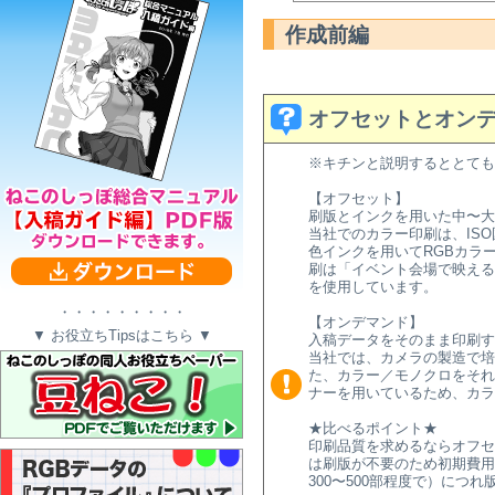
作成前編
オフセットとオン
※キチンと説明するととても
【オフセット】
刷版とインクを用いた中〜大
当社でのカラー印刷は、ISO
色インクを用いてRGBカラー
刷は「イベント会場で映える
を使用しています。
・・・・・・・・・
【オンデマンド】
▼ お役立ちTipsはこちら ▼
入稿データをそのまま印刷す
当社では、カメラの製造で培
た、カラー／モノクロをそれ
ナーを用いているため、カラ
★比べるポイント★
印刷品質を求めるならオフセ
は刷版が不要のため初期費用
300〜500部程度で）につ