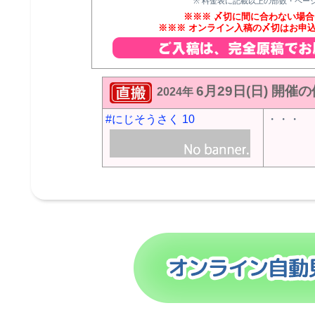
※ 料金表に記載以上の部数・ペー
※※※ 〆切に間に合わない場
※※※ オンライン入稿の〆切はお申込
6月29日(日) 
2024年
#にじそうさく 10
・・・