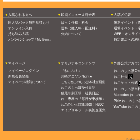
入稿される方へ
印刷メニュー＆料金表
入稿〆切表
同人誌パック無料見積もり
ぱっく仕様・料金
優遇イベント（
オンライン入稿
送料（搬入料・配送料）
通常イベント・
持ち込み入稿
分納について
WEB・オンライ
オンラインショップ
『My＠on.』
特定書店への納
マイページ
オリジナルコンテンツ
外部公式アカウ
マイページログイン
『ねこぷ！』
ねこのしっぽ公
新規会員登録
川崎アニソンNight★
ねこ社長
マイページ機能について
こちらねこのしっぽ本社企画室
ねこケット公式
ねこのしっぽ受付日記
ねこのしっぽ自
猫尾印刷工場 社員日記
Mastodon ね
ねこ専務の『毎日が東横線』
Pixiv ねこのしっ
ねこのしっぽ自転車部！NSBC
YouTube ねこの
エイプリルフール実施企画集
© Neko n