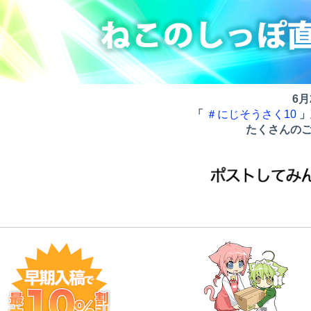
6
「
＃にじそうさく10
」
たくさんの