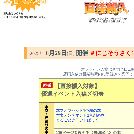
6月29日
開催
＃にじそうさく1
2025年
(日)
オンライン入稿は〆切当日10
店頭入稿は営業時間内に手続きを完了で
【直接搬入対象】
優遇イベント入稿〆切表
本文オフセット1色刷の本
本文オンデマンド1色刷の本
まるごとクラフトぱっく
116ページを超える《無線綴じ》の本