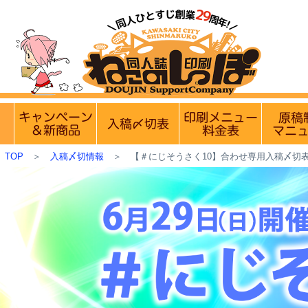
【営業日・休業日のお知らせ】
8月9日(日)は定
実施中のキャンペーン
入稿〆切情報 優遇イベント
印刷メニュ
TOP
＞
入稿〆切情報
＞
【＃にじそうさく10】合わせ専用入稿〆切