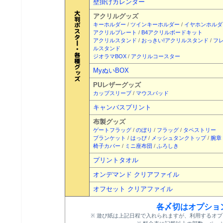
壁掛けカレンダー
アクリルグッズ
キーホルダー
/
ツインキーホルダー
/
イヤホンホルダ
アクリルプレート
/
B4アクリルボードキット
アクリルスタンド
/
おっきい!アクリルスタンド
/
フ
ルスタンド
ジオラマBOX
/
アクリルコースター
MyぬいBOX
PUレザーグッズ
カップスリーブ
/
マウスパッド
キャンバスプリント
布製グッズ
ゲートフラッグ
/
のぼり
/
フラッグ
/
タペストリー
ブランケット
/
はっぴ
/
メッシュタンクトップ
/
腕章
椅子カバー
/
ミニ座布団
/
ふろしき
プリントタオル
オンデマンド クリアファイル
オフセット クリアファイル
各〆切はオプショ
※ 遊び紙は上記日程で入れられますが、利用するオ